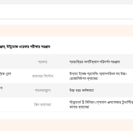
জাম
,
উইন্ডোজ ওয়েফার পরীক্ষার সরঞ্জাম
প্রকার:
স্বয়ংক্রিয় অপটিক্যাল পরিদর্শন সরঞ্জাম
রিক লেন্স
উন্নত ইমেজ প্রসেসিং অ্যালগরিদম সহ উচ্চ-
ক্যামেরা সিস্টেম:
রেজোলিউশন ক্যামেরা
াত
পারফরম্যান্স:
উচ্চ খরচ কর্মক্ষমতা
স্ট্যান্ডার্ড 5 মিলিয়ন গ্লোবাল এক্সপোজার ইন্ডাস্ট্র
শিল্প ক্যামেরা:
কালার ক্যামেরা