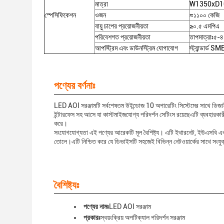
মাত্রা
W1350xD100
স্পেসিফিকেশন
ওজন
≈১১০০ কেজি
বায়ু চাপের প্রয়োজনীয়তা
≥০.৫ এমপিএ
পরিবেশগত প্রয়োজনীয়তা
তাপমাত্রাঃ৫-৪
আপস্ট্রিম এবং ডাউনস্ট্রিম যোগাযোগ
স্ট্যান্ডার্ড S
পণ্যের বর্ণনাঃ
LED AOI সরঞ্জামটি সর্বশেষতম উইন্ডোজ 10 অপারেটিং সিস্টেমের সাথে ডিজাইন
ইন্টারফেস সহ আসে যা কাস্টমাইজযোগ্য পরিদর্শন সেটিংস রয়েছেএটি ব্যবহারকারীদ
করে।
সংযোগযোগ্যতা এই পণ্যের আরেকটি মূল বৈশিষ্ট্য। এটি ইথারনেট, ইউএসবি এব
তোলে।এটি নিশ্চিত করে যে ডিভাইসটি সহজেই বিভিন্ন নেটওয়ার্কের সাথে সংযুক
বৈশিষ্ট্যঃ
পণ্যের নামঃ
LED AOI সরঞ্জাম
প্রকারঃ
স্বয়ংক্রিয় অপটিক্যাল পরিদর্শন সরঞ্জাম