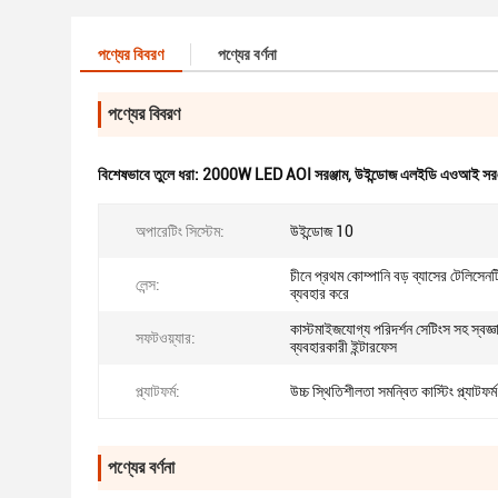
পণ্যের বিবরণ
পণ্যের বর্ণনা
পণ্যের বিবরণ
বিশেষভাবে তুলে ধরা:
2000W LED AOI সরঞ্জাম
,
উইন্ডোজ এলইডি এওআই সরঞ্
অপারেটিং সিস্টেম:
উইন্ডোজ 10
চীনে প্রথম কোম্পানি বড় ব্যাসের টেলিসেনট্
লেন্স:
ব্যবহার করে
কাস্টমাইজযোগ্য পরিদর্শন সেটিংস সহ স্বজ্ঞ
সফটওয়্যার:
ব্যবহারকারী ইন্টারফেস
প্ল্যাটফর্ম:
উচ্চ স্থিতিশীলতা সমন্বিত কাস্টিং প্ল্যাটফর্ম
পণ্যের বর্ণনা