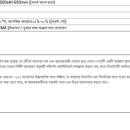
0xH1650mm ((সতর্ক আলো ছাড়া)
০°সি, আপেক্ষিক আর্দ্রতাঃ২৫%-৮০% ((ফ্রস্ট নেই)
MEMA ইন্টারফেস / পুনরায় কাজ সরঞ্জাম সঙ্গে যোগাযোগ
 করা হয়েছে, যা এটিকে অত্যন্ত দক্ষ এবং ব্যবহারকারী-বান্ধব করে তোলে।পণ্যটি একটি স্বজ্ঞাত ব্যব
ের তাদের নির্দিষ্ট প্রয়োজন অনুযায়ী পরিদর্শন পরামিতিগুলি সামঞ্জস্য করতে দেয়, যাতে ডিভাইসটি সর্বো
ং আরএস -২৩২ সংযোগের বিকল্পগুলির সাথে সজ্জিত, যা অন্যান্য ডিভাইস এবং সিস্টেমের সাথে সংহত ক
্ত করা যেতে পারে, যা ব্যবহারকারীদের সহজেই তথ্য এবং চিত্র স্থানান্তর করতে দেয়।