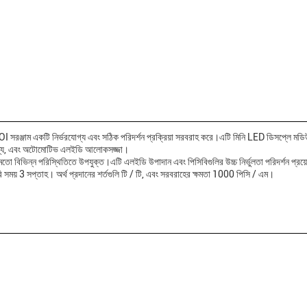
াম একটি নির্ভরযোগ্য এবং সঠিক পরিদর্শন প্রক্রিয়া সরবরাহ করে।এটি মিনি LED ডিসপ্লে মডি
া পণ্য, এবং অটোমোটিভ এলইডি আলোকসজ্জা।
 মতো বিভিন্ন পরিস্থিতিতে উপযুক্ত।এটি এলইডি উপাদান এবং পিসিবিগুলির উচ্চ নির্ভুলতা পরিদর্শন প্র
ারি সময় 3 সপ্তাহ। অর্থ প্রদানের শর্তগুলি টি / টি, এবং সরবরাহের ক্ষমতা 1000 পিসি / এম।