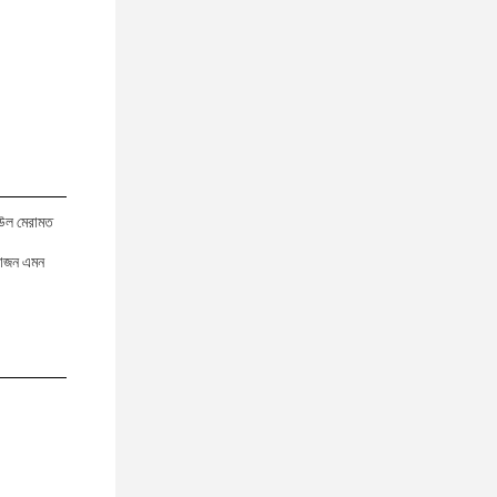
উল মেরামত
য়োজন এমন