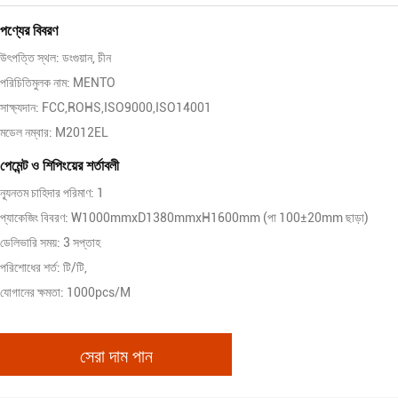
পণ্যের বিবরণ
উৎপত্তি স্থল: ডংগুয়ান, চীন
পরিচিতিমুলক নাম: MENTO
সাক্ষ্যদান: FCC,ROHS,ISO9000,ISO14001
মডেল নম্বার: M2012EL
পেমেন্ট ও শিপিংয়ের শর্তাবলী
ন্যূনতম চাহিদার পরিমাণ: 1
প্যাকেজিং বিবরণ: W1000mmxD1380mmxH1600mm (পা 100±20mm ছাড়া)
ডেলিভারি সময়: 3 সপ্তাহ
পরিশোধের শর্ত: টি/টি,
যোগানের ক্ষমতা: 1000pcs/M
সেরা দাম পান