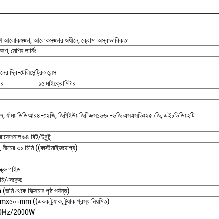
শি আলোকসজ্জা, আলোকসজ্জার অধীনে, ক্রোমা অস্বাভাবিকতা
করণ, মেশিন লার্নিং
র দ্বি-টেলিসেন্ট্রিক লেন্স
ার
১৫ মাইক্রোমিটার
লি৭, র্যামঃ ডিডিআর৪-৩২জি, জিপিইউঃ জিটিএক্স১৬৬০-৬জি এসএসডিঃ২৫০জি, এইচডিডিঃ২টি
োফেশনাল ৬৪ বিট/উবুন্টু
, নীচের ৩০ মিমি ((কাস্টমাইজযোগ্য)
্ক্রু গাইড
িমি/সেকেন্ড
 থেকে ফিক্সচার পৃষ্ঠ পর্যন্ত)
mx৫০০mm ((একক ট্র্যাক, ট্র্যাক প্রস্থ নিয়মিত)
0Hz/2000W