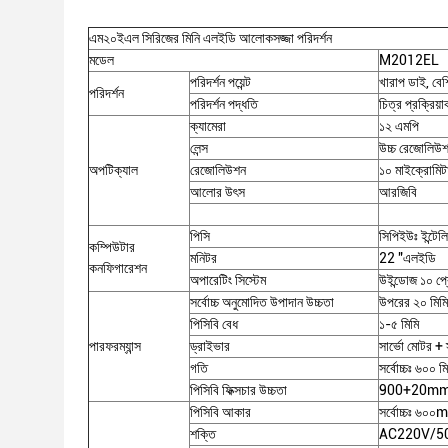
এম২০ইএল সিরিজের মিনি এলইডি আলোকসজ্জা পরিদর্শন
মডেল
M2012EL
পরিদর্শন পয়েন্ট
খারাপ ডাই, বে
পরিদর্শন
পরিদর্শন পদ্ধতি
চিত্র প্রক্রিয়া
ক্যামেরা
১২ এমপি
লেন্স
উচ্চ রেজোলিউশনে
অপটিক্যাল
রেজোলিউশন
১০ মাইক্রোমিট
আলোর উৎস
আরজিবি
পিসি
সিপিইউঃ ইন্টে
কম্পিউটার
মনিটর
22 "এলইডি
কনফিগারেশন
অপারেটিং সিস্টেম
উইন্ডোজ ১০ প্র
সর্বোচ্চ অনুমোদিত উপাদান উচ্চতা
উপরের ২০ মিমি
পিসিবি বেধ
১-৫ মিমি
পারফরম্যান্স
ড্রাইভার
সার্ভো মোটর + স
গতি
সর্বোচ্চঃ ৬০০ ম
পিসিবি ফিক্সচার উচ্চতা
900+20mm (জমি
পিসিবি আকার
সর্বোচ্চঃ ৬০০m
শক্তি
AC220V/5