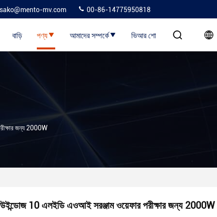
sako@mento-mv.com
00-86-14775950818
বাড়ি
পণ্য
আমাদের সম্পর্কে
ভিআর শো
পরীক্ষার জন্য 2000W
উইন্ডোজ 10 এলইডি এওআই সরঞ্জাম ওয়েফার পরীক্ষার জন্য 2000W