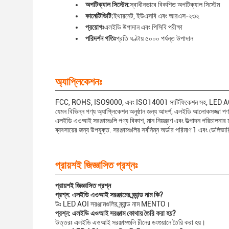
অপটিক্যাল সিস্টেম:
স্বাধীনভাবে বিকশিত অপটিক্যাল সিস্টেম
কানেক্টিভিটি:
ইথারনেট, ইউএসবি এবং আরএস-২৩২
প্রয়োগঃ
এলইডি উপাদান এবং পিসিবি পরীক্ষা
পরিদর্শন গতিঃ
প্রতি ঘণ্টায় ৫০০০ পর্যন্ত উপাদান
অ্যাপ্লিকেশনঃ
FCC, ROHS, ISO9000, এবং ISO14001 সার্টিফিকেশন সহ, LED AOI সরঞ্জ
যেমন বিভিন্ন পণ্য অ্যাপ্লিকেশন অনুষ্ঠান জন্য আদর্শ, এলইডি আলোকসজ্জ
এলইডি এওআই সরঞ্জামগুলি পণ্য বিকাশ, মান নিয়ন্ত্রণ এবং উত্পাদন পরিচালনার
ব্যবসায়ের জন্য উপযুক্ত. সরঞ্জামগুলির সর্বনিম্ন অর্ডার পরিমাণ 1 এবং ডেলিভ
প্রায়শই জিজ্ঞাসিত প্রশ্নঃ
প্রায়শই জিজ্ঞাসিত প্রশ্ন
প্রশ্ন: এলইডি এওআই সরঞ্জামের ব্র্যান্ড নাম কি?
উঃ LED AOI সরঞ্জামগুলির ব্র্যান্ড নাম MENTO।
প্রশ্ন: এলইডি এওআই সরঞ্জাম কোথায় তৈরি করা হয়?
উত্তরঃ এলইডি এওআই সরঞ্জামগুলি চীনের ডংগুয়ানে তৈরি করা হয়।