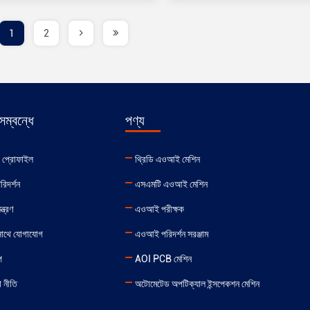
1
2
ম্বন্ধে
পণ্য
র প্রোফাইল
থ্রিডি এওআই মেশিন
রিদর্শন
এসএমটি এওআই মেশিন
ন্ত্রণ
এওআই পরীক্ষক
সাথে যোগাযোগ
এওআই পরিদর্শন সরঞ্জাম
প
AOI PCB মেশিন
 নীতি
অটোমেটেড অপটিক্যাল ইন্সপেকশন মেশিন