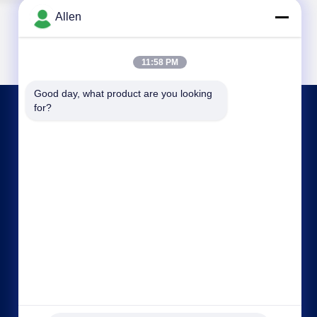
Allen
11:58 PM
Good day, what product are you looking 
for?
আমাদের সাথে যোগাযোগ
asako@mento-mv.com
00-86-14775950818
না।1,মিন্সিং ১ রোড, শ্যাংজিয়াও কমিউনিটি শ্যাংজিয়াও টাউন, ডগনগুয়ান
সিটি, গুয়াংডং প্রদেশ। CHN।