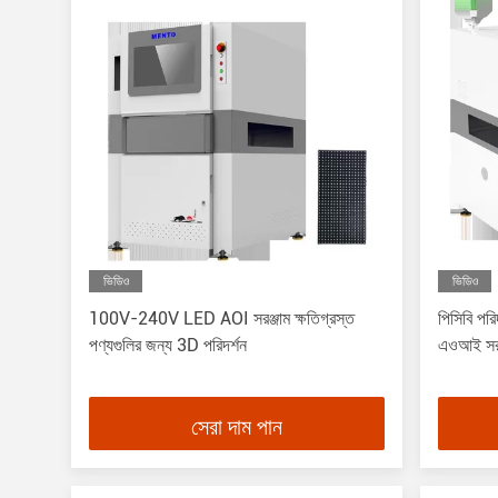
ভিডিও
ভিডিও
100V-240V LED AOI সরঞ্জাম ক্ষতিগ্রস্ত
পিসিবি পরি
পণ্যগুলির জন্য 3D পরিদর্শন
এওআই সর
সেরা দাম পান