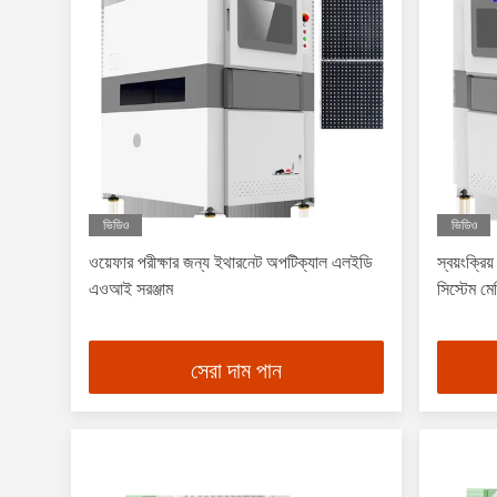
ভিডিও
ভিডিও
ওয়েফার পরীক্ষার জন্য ইথারনেট অপটিক্যাল এলইডি
স্বয়ংক্রি
এওআই সরঞ্জাম
সিস্টেম ম
সেরা দাম পান