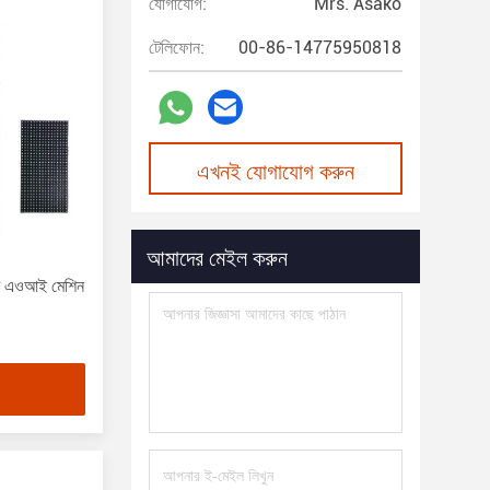
যোগাযোগ:
Mrs. Asako
টেলিফোন:
00-86-14775950818
এখনই যোগাযোগ করুন
আমাদের মেইল করুন
সিবি এওআই মেশিন