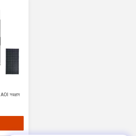
D AOI সরঞ্জাম