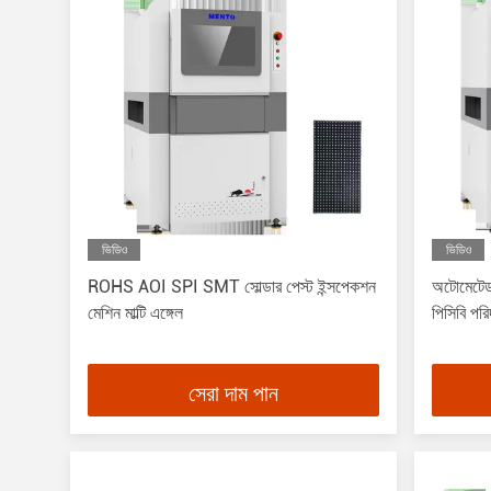
ভিডিও
ভিডিও
ROHS AOI SPI SMT সোল্ডার পেস্ট ইন্সপেকশন
অটোমেটেড
মেশিন মাল্টি এঙ্গেল
পিসিবি পরি
সেরা দাম পান