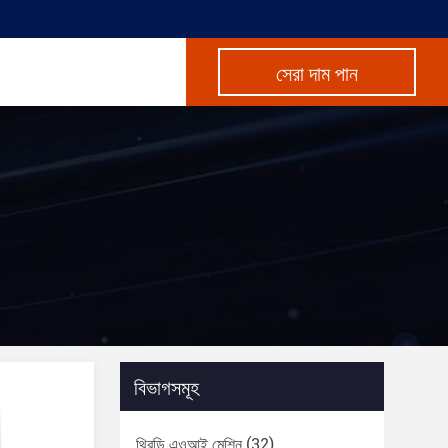
সেরা দাম পান
বিভাগসমূহ
থ্রিডি এওআই মেশিন
(32)