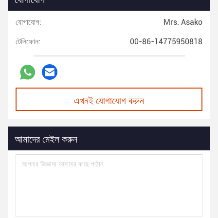
যোগাযোগ:
Mrs. Asako
টেলিফোন:
00-86-14775950818
এখনই যোগাযোগ করুন
আমাদের মেইল করুন