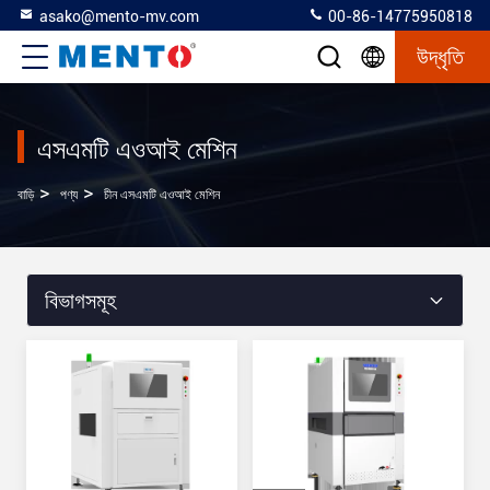
asako@mento-mv.com
00-86-14775950818
উদ্ধৃতি
এসএমটি এওআই মেশিন
>
>
বাড়ি
পণ্য
চীন এসএমটি এওআই মেশিন
বিভাগসমূহ