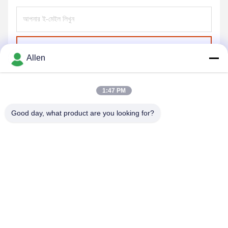
পাঠান
Allen
1:47 PM
Good day, what product are you looking for?
DONGGUAN MENTO INTELLIGENT TECHNOLOGY CO.,
LTD.
asako@mento-mv.com
00-86-14775950818
না।1,মিন্সিং ১ রোড, শ্যাংজিয়াও কমিউনিটি শ্যাংজিয়াও টাউন, ডগনগুয়ান সিটি, গুয়াংডং