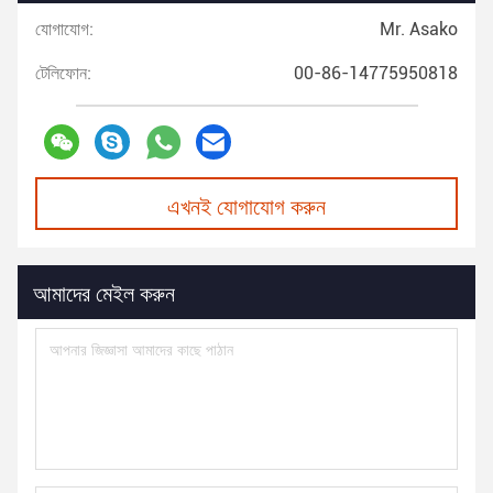
যোগাযোগ:
Mr. Asako
টেলিফোন:
00-86-14775950818
এখনই যোগাযোগ করুন
আমাদের মেইল করুন