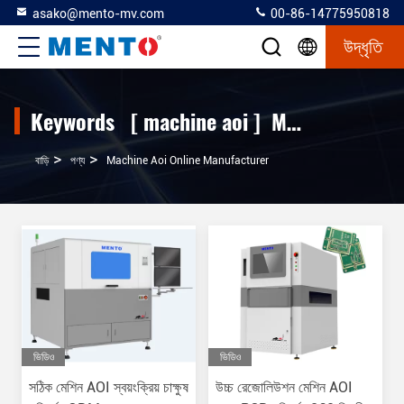
asako@mento-mv.com
00-86-14775950818
উদ্ধৃতি
Keywords [ machine aoi ] Match 120 পণ্য
>
>
বাড়ি
পণ্য
Machine Aoi Online Manufacturer
ভিডিও
ভিডিও
সঠিক মেশিন AOI স্বয়ংক্রিয় চাক্ষুষ
উচ্চ রেজোলিউশন মেশিন AOI