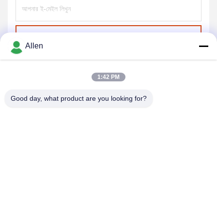
পাঠান
Allen
1:42 PM
Good day, what product are you looking for?
DONGGUAN MENTO INTELLIGENT TECHNOLOGY CO.,
LTD.
asako@mento-mv.com
00-86-14775950818
না।1,মিন্সিং ১ রোড, শ্যাংজিয়াও কমিউনিটি শ্যাংজিয়াও টাউন, ডগনগুয়ান সিটি, গুয়াংডং
প্রদেশ। CHN।