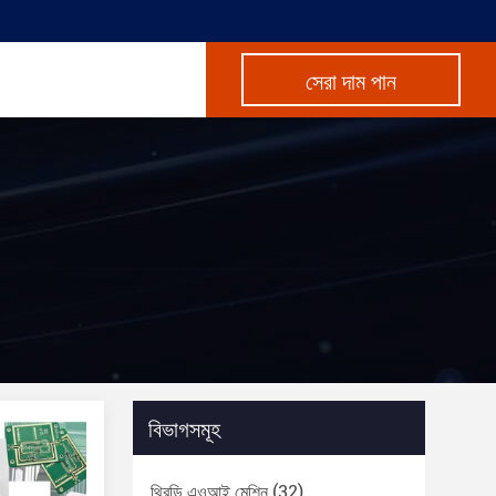
সেরা দাম পান
বিভাগসমূহ
থ্রিডি এওআই মেশিন
(32)