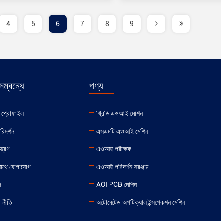
4
5
6
7
8
9
ম্বন্ধে
পণ্য
র প্রোফাইল
থ্রিডি এওআই মেশিন
রিদর্শন
এসএমটি এওআই মেশিন
ন্ত্রণ
এওআই পরীক্ষক
সাথে যোগাযোগ
এওআই পরিদর্শন সরঞ্জাম
প
AOI PCB মেশিন
 নীতি
অটোমেটেড অপটিক্যাল ইন্সপেকশন মেশিন