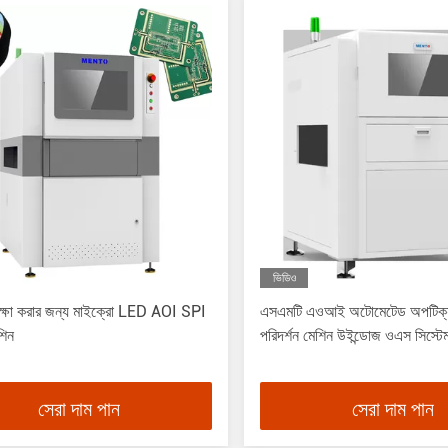
ভিডিও
ীক্ষা করার জন্য মাইক্রো LED AOI SPI
এসএমটি এওআই অটোমেটেড অপটিক্য
িন
পরিদর্শন মেশিন উইন্ডোজ ওএস সিস্টে
সেরা দাম পান
সেরা দাম পান