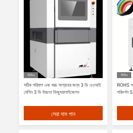
ভিডিও
ভিডিও
সঠিক পরিমাপ এবং খরচ সাশ্রয়ের জন্য 3 ডি এওআই
ROHS অপট
মেশিন 3 ডি উচ্চতা ভিজ্যুয়ালাইজেশন
পরিদর্শন S
সেরা দাম পান