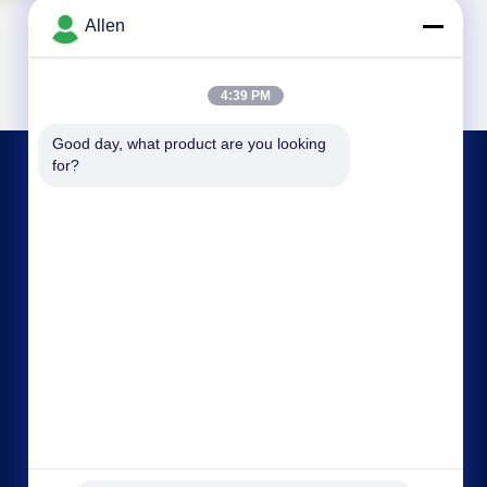
Allen
4:39 PM
Good day, what product are you looking 
for?
আমাদের সাথে যোগাযোগ
asako@mento-mv.com
00-86-14775950818
না।1,মিন্সিং ১ রোড, শ্যাংজিয়াও কমিউনিটি শ্যাংজিয়াও টাউন, ডগনগুয়ান
সিটি, গুয়াংডং প্রদেশ। CHN।