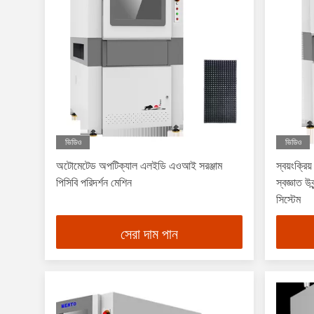
ভিডিও
ভিডিও
অটোমেটেড অপটিক্যাল এলইডি এওআই সরঞ্জাম
স্বয়ংক্র
পিসিবি পরিদর্শন মেশিন
স্বজ্ঞাত উ
সিস্টেম
সেরা দাম পান