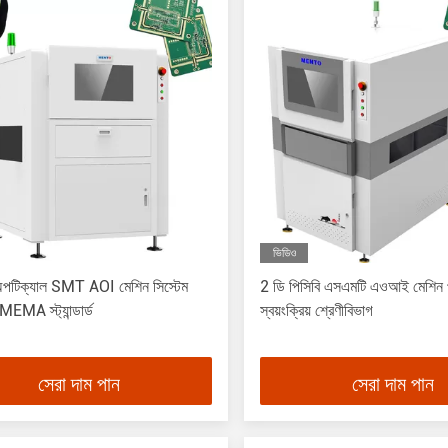
ভিডিও
িক্যাল SMT AOI মেশিন সিস্টেম
2 ডি পিসিবি এসএমটি এওআই মেশিন পর
MEMA স্ট্যান্ডার্ড
স্বয়ংক্রিয় শ্রেণীবিভাগ
সেরা দাম পান
সেরা দাম পান