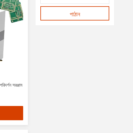
পাঠান
িদর্শন সরঞ্জাম