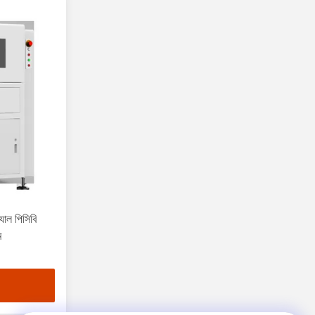
াল পিসিবি
ম