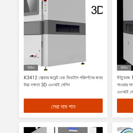
ভিডিও
ভিডিও
K3412 সোল্ডার জয়েন্ট এবং ডিভাইস পরিদর্শনের জন্য
উইন্ডোজ 1
উচ্চ দক্ষতা 3D এওআই মেশিন
পাওয়ার সা
এওআই মে
সেরা দাম পান