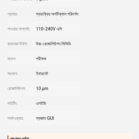
প্রকার:
স্বয়ংক্রিয় অপটিক্যাল পরিদর্শন
পাওয়ার সাপ্লাই:
110-240V এসি
ক্যামেরা টাইপ:
উচ্চ-রেজোলিউশন সিসিডি
মডেল:
পরীক্ষক
সংযোগ:
ইথারনেট
রেজোলিউশন:
10 μm
লাইটিং:
এলইডি
সফটওয়্যার:
স্বজ্ঞাত GUI