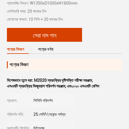
প্যাকেজিং বিবরণ: W1350xD1000xH1600mm
ডেলিভারি সময়: 20 কাজের দিন
যোগানের ক্ষমতা: 10 পিসি + 20 কাজের দিন
সেরা দাম পান
পণ্যের বিবরণ
পণ্যের বর্ণনা
পণ্যের বিবরণ
বিশেষভাবে তুলে ধরা:
M2020 স্বয়ংক্রিয় দৃষ্টিশক্তি পরীক্ষা সরঞ্জাম
,
এসএমটি স্বয়ংক্রিয় ভিজ্যুয়াল পরিদর্শন সরঞ্জাম
,
এম২০২০ এসএমটি মেশিন
প্রয়োগ:
পিসিবি পরিদর্শন
পরিদর্শন গতি:
25 সেমি²/সেকেন্ড পর্যন্ত
অপারেটিং সিস্টেম:
উইন্ডোজ