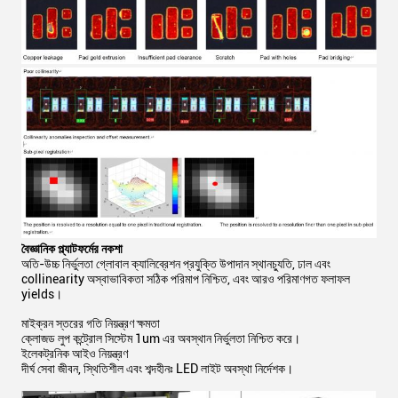
বৈজ্ঞানিক প্ল্যাটফর্মের নকশা
অতি-উচ্চ নির্ভুলতা গ্লোবাল ক্যালিব্রেশন প্রযুক্তি উপাদান স্থানচ্যুতি, ঢাল এবং
collinearity অস্বাভাবিকতা সঠিক পরিমাপ নিশ্চিত, এবং আরও পরিমাণগত ফলাফল
yields।
মাইক্রন স্তরের গতি নিয়ন্ত্রণ ক্ষমতা
ক্লোজড লুপ কন্ট্রোল সিস্টেম 1um এর অবস্থান নির্ভুলতা নিশ্চিত করে।
ইলেকট্রনিক আইও নিয়ন্ত্রণ
দীর্ঘ সেবা জীবন, স্থিতিশীল এবং শব্দহীনঃ LED লাইট অবস্থা নির্দেশক।