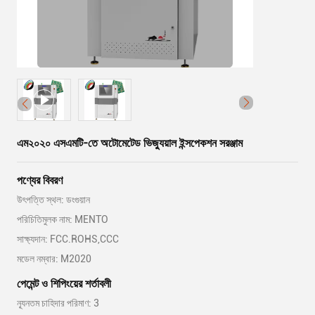
এম২০২০ এসএমটি-তে অটোমেটেড ভিজ্যুয়াল ইন্সপেকশন সরঞ্জাম
পণ্যের বিবরণ
উৎপত্তি স্থল: ডংগুয়ান
পরিচিতিমুলক নাম: MENTO
সাক্ষ্যদান: FCC.ROHS,CCC
মডেল নম্বার: M2020
পেমেন্ট ও শিপিংয়ের শর্তাবলী
ন্যূনতম চাহিদার পরিমাণ: 3