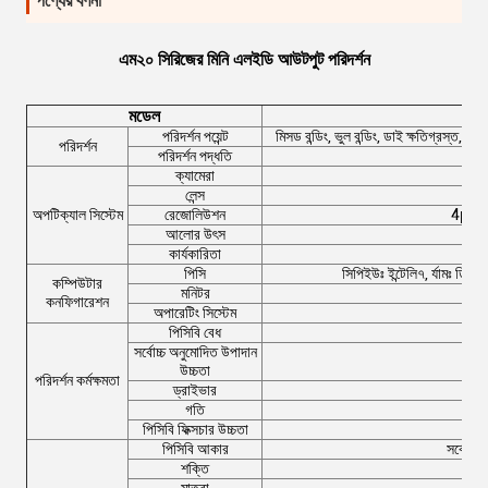
পণ্যের বর্ণনা
এম২০ সিরিজের মিনি এলইডি আউটপুট পরিদর্শন
মডেল
পরিদর্শন পয়েন্ট
মিসড বন্ডিং, ভুল বন্ডিং, ডাই ক্ষতিগ্রস্ত,
পরিদর্শন
পরিদর্শন পদ্ধতি
ক্যামেরা
লেন্স
অপটিক্যাল সিস্টেম
রেজোলিউশন
4μm (
আলোর উৎস
কার্যকারিতা
পিসি
সিপিইউঃ ইন্টেলি৭, র্যামঃ 
কম্পিউটার
মনিটর
কনফিগারেশন
অপারেটিং সিস্টেম
পিসিবি বেধ
সর্বোচ্চ অনুমোদিত উপাদান
উ
উচ্চতা
পরিদর্শন কর্মক্ষমতা
ড্রাইভার
গতি
পিসিবি ফিক্সচার উচ্চতা
পিসিবি আকার
সর্বোচ্
শক্তি