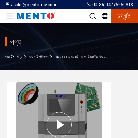
asako@mento-mv.com
00-86-14775950818
উদ্ধৃতি
পণ্য
>
>
>
বাড়ি
পণ্য
এওআই পরীক্ষক
এম২০২০ এসএমটি-তে অটোমেটেড ভিজ্যুয়াল ইন্সপেকশন সরঞ্জাম