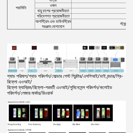
মাত্রা
W13
ওজন
পরামিতি
বায়ু চাপের প্রয়োজনীয়তা
পরিবেশগত প্রয়োজনীয়তা
তা
আপস্ট্রিম এবং ডাউনস্ট্রিম
স্ট্যান্ড
সরঞ্জাম যোগাযোগ
প্যাড পরিমাপ/প্যাড পরিদর্শন/সোল্ডার পেস্ট প্রিন্টার/এসপিআই/ডাই বন্ডার/প্রি-
রিফ্লো এওআই/
রিফ্লো ফ্যাব্রিক/রিফ্লো-পরবর্তী এওআই/লুমিনেসেন্স পরিদর্শন/কলোইড
পরিদর্শন/লেজার মার্কার/রিওয়ার্ক