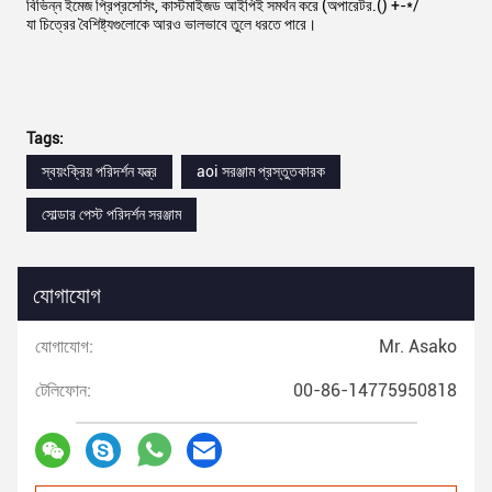
বিভিন্ন ইমেজ প্রিপ্রসেসিং, কাস্টমাইজড আইপিই সমর্থন করে (অপারেটর.() +-*/
যা চিত্রের বৈশিষ্ট্যগুলোকে আরও ভালভাবে তুলে ধরতে পারে।
Tags:
স্বয়ংক্রিয় পরিদর্শন যন্ত্র
aoi সরঞ্জাম প্রস্তুতকারক
সোল্ডার পেস্ট পরিদর্শন সরঞ্জাম
যোগাযোগ
যোগাযোগ:
Mr. Asako
টেলিফোন:
00-86-14775950818