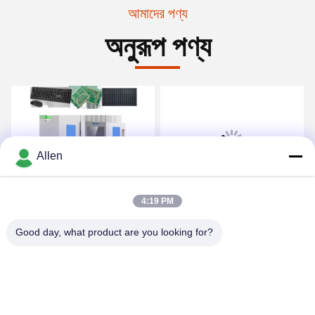
আমাদের পণ্য
অনুরূপ পণ্য
Allen
ভিডিও
ভিডিও
4:19 PM
উইন্ডোজ ওএস এওআই পরীক্ষক
ওফার পিসিবি ত্রুটি পরীক্ষার জন্য
পরিদর্শন পিসিবি পরিদর্শন মেশিন 2 ডি
এওআই অটো ভিজ্যুয়াল পরিদর্শন
Good day, what product are you looking for?
3 ডি
মেশিন
সেরা দাম পান
সেরা দাম পান