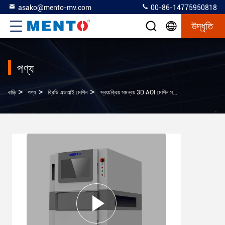
asako@mento-mv.com
00-86-14775950818
উদ্ধৃতি
পণ্য
>
>
>
বাড়ি
পণ্য
থ্রিডি এওআই মেশিন
স্বয়ংক্রিয় সমন্বয় 3D AOI মেশিন সঙ্গে পরিদর্শন এলাকা 510x510mm