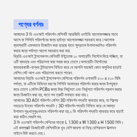
পণ্যের বর্ণনাঃ
আমাদের 3 ডি এওআই পরিদর্শন মেশিনটি আরজিবি এলইডি আলোকসজ্জার সাথে
আসে যা পিসিবি পরিদর্শনের জন্য দুর্দান্ত আলোকসজ্জা সরবরাহ করে।আলোক
ব্যবস্থাটি এমনভাবে ডিজাইন করা হয়েছে যাতে ক্ষুদ্রতম উপাদানগুলিও পরিদর্শন
করার জন্য পর্যাপ্ত আলো সরবরাহ করা যায়.
থ্রিডি এওআই ইন্সপেকশন মেশিনটি উইন্ডোজ ১০ অপারেটিং সিস্টেম দিয়ে সজ্জিত, যা
এটি ব্যবহার এবং পরিচালনা করা সহজ করে তোলে।অপারেটিং সিস্টেমের
ব্যবহারকারী-বান্ধব ইন্টারফেস নিশ্চিত করে যে আপনি সহজেই কোন অসুবিধা ছাড়াই
মেশিন সেট আপ এবং পরিচালনা করতে পারেন.
আমাদের থ্রিডি এওআই ইন্সপেকশন মেশিনের পরিদর্শন এলাকাটি ৫১০ x ৫১০ মিমি
পর্যন্ত, যা এটিকে বিভিন্ন ধরণের পিসিবি আকারের পরিদর্শন করার জন্য উপযুক্ত
করে তোলে।মেশিন PCBs জন্য উচ্চ নির্ভুলতা এবং নির্ভুলতা পরিদর্শন প্রদান করার
জন্য ডিজাইন করা হয়, যাতে সব ত্রুটি সনাক্ত করা যায়।
আমাদের 3D AOI পরিদর্শন মেশিন 3D পরিদর্শন পদ্ধতি ব্যবহার করে, যা শিল্পের
সবচেয়ে উন্নত পরিদর্শন পদ্ধতি। 3D পরিদর্শন পদ্ধতি নিশ্চিত করে যে সমস্ত
উপাদান পুঙ্খানুপুঙ্খভাবে পরিদর্শন করা হয়,২ ডি পরিদর্শন পদ্ধতি ব্যবহার করে যাচাই
করা কঠিন সেগুলি সহ.
3 ডি এওআই পরিদর্শন মেশিনের মাত্রা L 1300 x W 1300 x H 1500 মিমি।
এই কমপ্যাক্ট ডিজাইনটি মেশিনটিকে খুব বেশি জায়গা না নিয়ে বেশিরভাগ উত্পাদন
লাইনে ফিট করতে দেয়।