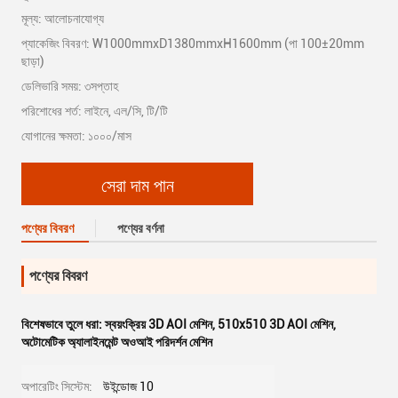
মূল্য: আলোচনাযোগ্য
প্যাকেজিং বিবরণ: W1000mmxD1380mmxH1600mm (পা 100±20mm
ছাড়া)
ডেলিভারি সময়: ৩সপ্তাহ
পরিশোধের শর্ত: লাইনে, এল/সি, টি/টি
যোগানের ক্ষমতা: ১০০০/মাস
সেরা দাম পান
পণ্যের বিবরণ
পণ্যের বর্ণনা
পণ্যের বিবরণ
বিশেষভাবে তুলে ধরা:
স্বয়ংক্রিয় 3D AOI মেশিন
,
510x510 3D AOI মেশিন
,
অটোমেটিক অ্যালাইনমেন্ট অওআই পরিদর্শন মেশিন
অপারেটিং সিস্টেম:
উইন্ডোজ 10