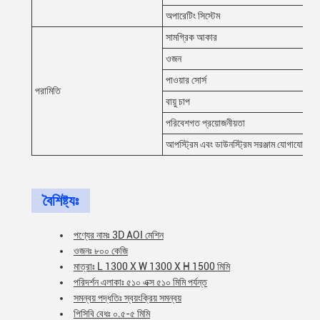
অপারেটিং সিস্টেম
সামগ্রিক আকার
ওজন
পাওয়ার সোর্স
পরামিতি
বায়ু চাপ
পরিবেশগত প্রয়োজনীয়তা
আপস্ট্রিম এবং ডাউনস্ট্রিম সরঞ্জাম যোগাযোগ
বৈশিষ্ট্যঃ
পণ্যের নামঃ 3D AOI মেশিন
ওজনঃ ৮০০ কেজি
মাত্রাঃ L 1300 X W 1300 X H 1500 মিমি
পরিদর্শন এলাকাঃ ৫১০ এক্স ৫১০ মিমি পর্যন্ত
সমন্বয় পদ্ধতিঃ স্বয়ংক্রিয় সমন্বয়
পিসিবি বেধঃ ০.৫-৫ মিমি