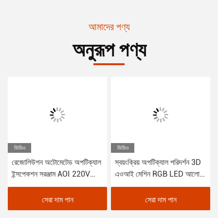
আমাদের পণ্য
অনুরূপ পণ্য
ভিডিও
ভিডিও
রেজোলিউশন অটোমেটেড অপটিক্যাল
স্বয়ংক্রিয় অপটিক্যাল পরিদর্শন 3D
ইন্সপেকশন সরঞ্জাম AOI 220V
এওআই মেশিন RGB LED আলো
OEM
1100Kg
সেরা দাম পান
সেরা দাম পান