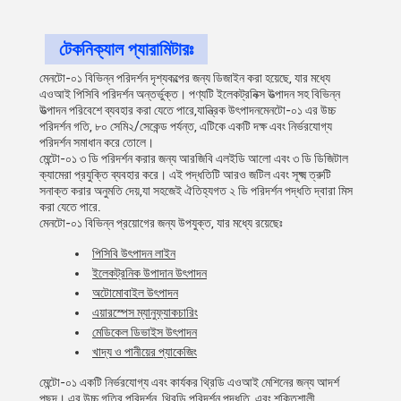
টেকনিক্যাল প্যারামিটারঃ
মেনটো-০১ বিভিন্ন পরিদর্শন দৃশ্যকল্পের জন্য ডিজাইন করা হয়েছে, যার মধ্যে
এওআই পিসিবি পরিদর্শন অন্তর্ভুক্ত। পণ্যটি ইলেকট্রনিক্স উত্পাদন সহ বিভিন্ন
উত্পাদন পরিবেশে ব্যবহার করা যেতে পারে,যান্ত্রিক উৎপাদনমেনটো-০১ এর উচ্চ
পরিদর্শন গতি, ৮০ সেমি২/সেকেন্ড পর্যন্ত, এটিকে একটি দক্ষ এবং নির্ভরযোগ্য
পরিদর্শন সমাধান করে তোলে।
মেন্টো-০১ ৩ ডি পরিদর্শন করার জন্য আরজিবি এলইডি আলো এবং ৩ ডি ডিজিটাল
ক্যামেরা প্রযুক্তি ব্যবহার করে। এই পদ্ধতিটি আরও জটিল এবং সূক্ষ্ম ত্রুটি
সনাক্ত করার অনুমতি দেয়,যা সহজেই ঐতিহ্যগত ২ ডি পরিদর্শন পদ্ধতি দ্বারা মিস
করা যেতে পারে.
মেনটো-০১ বিভিন্ন প্রয়োগের জন্য উপযুক্ত, যার মধ্যে রয়েছেঃ
পিসিবি উৎপাদন লাইন
ইলেকট্রনিক উপাদান উৎপাদন
অটোমোবাইল উৎপাদন
এয়ারস্পেস ম্যানুফ্যাকচারিং
মেডিকেল ডিভাইস উৎপাদন
খাদ্য ও পানীয়ের প্যাকেজিং
মেন্টো-০১ একটি নির্ভরযোগ্য এবং কার্যকর থ্রিডি এওআই মেশিনের জন্য আদর্শ
পছন্দ। এর উচ্চ গতির পরিদর্শন, থ্রিডি পরিদর্শন পদ্ধতি, এবং শক্তিশালী