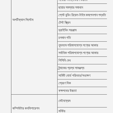
ছায়ার সমস্যার সমাধান
প্লেট বন্ডিং রিয়েল-টাইম কমপেনশান পদ্ধতি
অপটিক্যাল সিস্টেম
টেস্ট স্ক্রিন
ড্রাইভিং সরঞ্জাম
চলমান গতি
ন্যূনতম পরিমাপযোগ্য পণ্যের আকার
সর্বাধিক পরিমাপযোগ্য পণ্যের আকার
পিসিবি বেধ
ট্র্যাকের প্রস্থ সামঞ্জস্য
সার্কিট বোর্ড পরিবহন/সংরক্ষণ
প্রেরণ দিক
কক্ষপথের উচ্চতা
মেইনফ্রেম
কম্পিউটার কনফিগারেশন
মনিটর