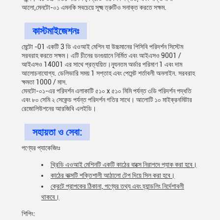
আলো,মেনটো-০১ এমনকি সবচেয়ে সূক্ষ্ম ত্রুটিও সনাক্ত করতে সক্ষম.
কাস্টমাইজেশনঃ
মেন্টো -01 একটি 3 ডি এওআই মেশিন যা উচ্চমানের পিসিবি পরিদর্শন সিস্টেম
সরবরাহ করতে সক্ষম। এটি চীনের ডংগুয়ানে নির্মিত এবং আইএসও 9001 /
আইএসও 14001 এর সাথে প্রত্যয়িত।ন্যূনতম অর্ডার পরিমাণ 1 এবং দাম
আলোচনাযোগ্য. ডেলিভারি সময় 1 সপ্তাহ এবং পেমেন্ট শর্তাবলী অনলাইন. সরবরাহ
ক্ষমতা 1000 / মাস.
মেনটো-০১-এর পরিদর্শন এলাকাটি ৫১০ x ৫১০ মিমি পর্যন্ত ৩ডি পরিদর্শন পদ্ধতি
এবং ৮০ সেমি ২ সেকেন্ড পর্যন্ত পরিদর্শন গতির সাথে। আলোটি ১০ মাইক্রনমিটার
রেজোলিউশনের আরজিবি এলইডি।
সহায়তা ও সেবা:
পণ্যের প্যাকেজিংঃ
থ্রিডি এওআই মেশিনটি একটি কাঠের বাক্সে নিরাপদে প্যাক করা হবে।
কাঠের বাক্সটি শক্তিশালী আঠালো টেপ দিয়ে সিল করা হবে।
ক্রেটে প্রাপকের ঠিকানা, পণ্যের তথ্য এবং হ্যান্ডলিং নির্দেশাবলী
থাকবে।
শিপিং: