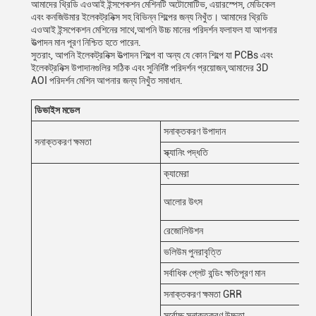
আমাদের থ্রিডি এওআই ইন্সপেকশন মেশিনটি অটোমোটিভ, এয়ারস্পেস, মেডিকেল
এবং কনজিউমার ইলেকট্রনিক্স সহ বিভিন্ন শিল্পের জন্য নিখুঁত। আমাদের থ্রিডি
এওআই ইন্সপেকশন মেশিনের সাথে,আপনি উচ্চ মানের পরিদর্শন ফলাফল যা আপনার
উত্পাদন মান পূরণ নিশ্চিত হতে পারেন.
সুতরাং, আপনি ইলেকট্রনিক্স উত্পাদন শিল্পে বা অন্য যে কোন শিল্পে যা PCBs এবং
ইলেকট্রনিক্স উপাদানগুলির সঠিক এবং সুনির্দিষ্ট পরিদর্শন প্রয়োজন,আমাদের 3D
AOI পরিদর্শন মেশিন আপনার জন্য নিখুঁত সমাধান.
ডিভাইস মডেল
সনাক্তকরণ উপাদান
সনাক্তকরণ ক্ষমতা
স্ক্যানিং পদ্ধতি
ক্যামেরা
আলোর উৎস
রেজোলিউশন
ভলিউম পুনরাবৃত্তি
সর্বাধিক প্লেট বন্ডিং ক্ষতিপূরণ মান
সনাক্তকরণ ক্ষমতা GRR
সর্বোচ্চ সনাক্তকরণ উচ্চতা