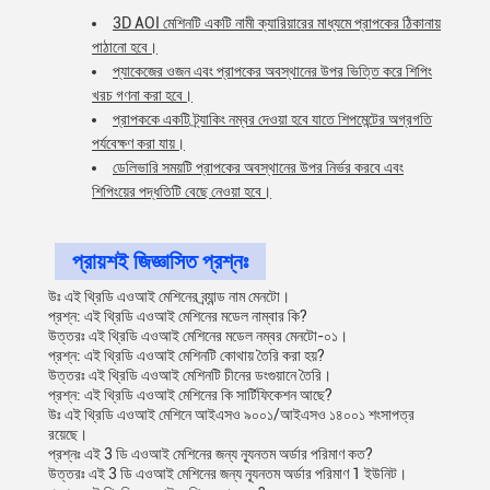
3D AOI মেশিনটি একটি নামী ক্যারিয়ারের মাধ্যমে প্রাপকের ঠিকানায়
পাঠানো হবে।
প্যাকেজের ওজন এবং প্রাপকের অবস্থানের উপর ভিত্তি করে শিপিং
খরচ গণনা করা হবে।
প্রাপককে একটি ট্র্যাকিং নম্বর দেওয়া হবে যাতে শিপমেন্টের অগ্রগতি
পর্যবেক্ষণ করা যায়।
ডেলিভারি সময়টি প্রাপকের অবস্থানের উপর নির্ভর করবে এবং
শিপিংয়ের পদ্ধতিটি বেছে নেওয়া হবে।
প্রায়শই জিজ্ঞাসিত প্রশ্নঃ
উঃ এই থ্রিডি এওআই মেশিনের ব্র্যান্ড নাম মেনটো।
প্রশ্ন: এই থ্রিডি এওআই মেশিনের মডেল নাম্বার কি?
উত্তরঃ এই থ্রিডি এওআই মেশিনের মডেল নম্বর মেনটো-০১।
প্রশ্ন: এই থ্রিডি এওআই মেশিনটি কোথায় তৈরি করা হয়?
উত্তরঃ এই থ্রিডি এওআই মেশিনটি চীনের ডংগুয়ানে তৈরি।
প্রশ্ন: এই থ্রিডি এওআই মেশিনের কি সার্টিফিকেশন আছে?
উঃ এই থ্রিডি এওআই মেশিনে আইএসও ৯০০১/আইএসও ১৪০০১ শংসাপত্র
রয়েছে।
প্রশ্নঃ এই 3 ডি এওআই মেশিনের জন্য ন্যূনতম অর্ডার পরিমাণ কত?
উত্তরঃ এই 3 ডি এওআই মেশিনের জন্য ন্যূনতম অর্ডার পরিমাণ 1 ইউনিট।