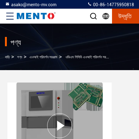
asako@mento-mv.com
00-86-14775950818
উদ্ধৃতি
পণ্য
>
>
>
বাড়ি
পণ্য
এওআই পরিদর্শন সরঞ্জাম
ওডিএম পিসিবি এওআই পরিদর্শন সরঞ্জাম 3 ডি সোল্ডার পেস্ট মেশিন