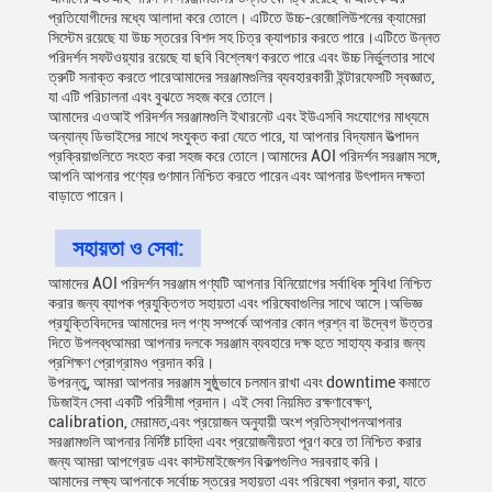
প্রতিযোগীদের মধ্যে আলাদা করে তোলে। এটিতে উচ্চ-রেজোলিউশনের ক্যামেরা
সিস্টেম রয়েছে যা উচ্চ স্তরের বিশদ সহ চিত্র ক্যাপচার করতে পারে।এটিতে উন্নত
পরিদর্শন সফটওয়্যার রয়েছে যা ছবি বিশ্লেষণ করতে পারে এবং উচ্চ নির্ভুলতার সাথে
ত্রুটি সনাক্ত করতে পারেআমাদের সরঞ্জামগুলির ব্যবহারকারী ইন্টারফেসটি স্বজ্ঞাত,
যা এটি পরিচালনা এবং বুঝতে সহজ করে তোলে।
আমাদের এওআই পরিদর্শন সরঞ্জামগুলি ইথারনেট এবং ইউএসবি সংযোগের মাধ্যমে
অন্যান্য ডিভাইসের সাথে সংযুক্ত করা যেতে পারে, যা আপনার বিদ্যমান উত্পাদন
প্রক্রিয়াগুলিতে সংহত করা সহজ করে তোলে।আমাদের AOI পরিদর্শন সরঞ্জাম সঙ্গে,
আপনি আপনার পণ্যের গুণমান নিশ্চিত করতে পারেন এবং আপনার উৎপাদন দক্ষতা
বাড়াতে পারেন।
সহায়তা ও সেবা:
আমাদের AOI পরিদর্শন সরঞ্জাম পণ্যটি আপনার বিনিয়োগের সর্বাধিক সুবিধা নিশ্চিত
করার জন্য ব্যাপক প্রযুক্তিগত সহায়তা এবং পরিষেবাগুলির সাথে আসে।অভিজ্ঞ
প্রযুক্তিবিদদের আমাদের দল পণ্য সম্পর্কে আপনার কোন প্রশ্ন বা উদ্বেগ উত্তর
দিতে উপলব্ধআমরা আপনার দলকে সরঞ্জাম ব্যবহারে দক্ষ হতে সাহায্য করার জন্য
প্রশিক্ষণ প্রোগ্রামও প্রদান করি।
উপরন্তু, আমরা আপনার সরঞ্জাম সুষ্ঠুভাবে চলমান রাখা এবং downtime কমাতে
ডিজাইন সেবা একটি পরিসীমা প্রদান। এই সেবা নিয়মিত রক্ষণাবেক্ষণ,
calibration, মেরামত,এবং প্রয়োজন অনুযায়ী অংশ প্রতিস্থাপনআপনার
সরঞ্জামগুলি আপনার নির্দিষ্ট চাহিদা এবং প্রয়োজনীয়তা পূরণ করে তা নিশ্চিত করার
জন্য আমরা আপগ্রেড এবং কাস্টমাইজেশন বিকল্পগুলিও সরবরাহ করি।
আমাদের লক্ষ্য আপনাকে সর্বোচ্চ স্তরের সহায়তা এবং পরিষেবা প্রদান করা, যাতে