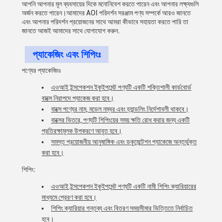
আপনি আপনার মূল ব্যবসায়ের দিকে মনোনিবেশ করতে পারেন এবং আপনার লক্ষ্যগুলি
অর্জন করতে পারেন।আমাদের AOI পরিদর্শন সরঞ্জাম পণ্য সম্পর্কে আরও জানতে
এবং আপনার পরিদর্শন প্রয়োজনের সাথে আমরা কীভাবে সহায়তা করতে পারি তা
জানতে আজই আমাদের সাথে যোগাযোগ করুন.
প্যাকেজিং এবং শিপিংঃ
পণ্যের প্যাকেজিংঃ
এওআই ইন্সপেকশন ইকুইপমেন্ট পণ্যটি একটি শক্তিশালী কার্ডবোর্ড
বাক্সে নিরাপদে প্যাকেজ করা হবে।
বাক্সে পণ্যের নাম, মডেল নম্বর এবং হ্যান্ডলিং নির্দেশাবলী থাকবে।
বাক্সের ভিতরে, পণ্যটি শিপিংয়ের সময় ক্ষতি রোধ করার জন্য একটি
প্রতিরক্ষামূলক উপকরণে আবৃত হবে।
সমস্ত প্রয়োজনীয় আনুষাঙ্গিক এবং ডকুমেন্টেশন প্যাকেজে অন্তর্ভুক্ত
করা হবে।
শিপিং:
এওআই ইন্সপেকশন ইকুইপমেন্ট পণ্যটি একটি নামী শিপিং ক্যারিয়ারের
মাধ্যমে প্রেরণ করা হবে।
শিপিং ক্যারিয়ার গন্তব্য এবং বিতরণ সময়সীমার ভিত্তিতে নির্বাচিত
হবে।