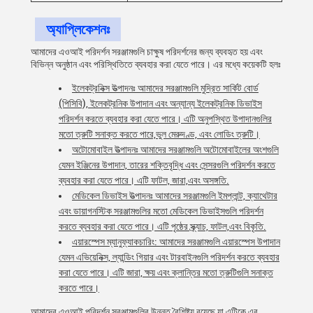
অ্যাপ্লিকেশনঃ
আমাদের এওআই পরিদর্শন সরঞ্জামগুলি চাক্ষুষ পরিদর্শনের জন্য ব্যবহৃত হয় এবং
বিভিন্ন অনুষ্ঠান এবং পরিস্থিতিতে ব্যবহার করা যেতে পারে। এর মধ্যে কয়েকটি হলঃ
ইলেকট্রনিক্স উত্পাদনঃ আমাদের সরঞ্জামগুলি মুদ্রিত সার্কিট বোর্ড
(পিসিবি), ইলেকট্রনিক উপাদান এবং অন্যান্য ইলেকট্রনিক ডিভাইস
পরিদর্শন করতে ব্যবহার করা যেতে পারে। এটি অনুপস্থিত উপাদানগুলির
মতো ত্রুটি সনাক্ত করতে পারে,ভুল মেরুদণ্ড, এবং লোডিং ত্রুটি।
অটোমোবাইল উত্পাদনঃ আমাদের সরঞ্জামগুলি অটোমোবাইলের অংশগুলি
যেমন ইঞ্জিনের উপাদান, তারের শক্তিবৃদ্ধি এবং সেন্সরগুলি পরিদর্শন করতে
ব্যবহার করা যেতে পারে। এটি ফাটল, জারা,এবং অসঙ্গতি.
মেডিকেল ডিভাইস উত্পাদনঃ আমাদের সরঞ্জামগুলি ইমপ্লান্ট, ক্যাথেটার
এবং ডায়াগনস্টিক সরঞ্জামগুলির মতো মেডিকেল ডিভাইসগুলি পরিদর্শন
করতে ব্যবহার করা যেতে পারে। এটি পৃষ্ঠের স্ক্র্যাচ, ফাটল,এবং বিকৃতি.
এয়ারস্পেস ম্যানুফ্যাকচারিং: আমাদের সরঞ্জামগুলি এয়ারস্পেস উপাদান
যেমন এভিয়েনিক্স, ল্যান্ডিং গিয়ার এবং টারবাইনগুলি পরিদর্শন করতে ব্যবহার
করা যেতে পারে। এটি জারা, ক্ষয় এবং ক্লান্তির মতো ত্রুটিগুলি সনাক্ত
করতে পারে।
আমাদের এওআই পরিদর্শন সরঞ্জামগুলির উন্নত বৈশিষ্ট্য রয়েছে যা এটিকে এর