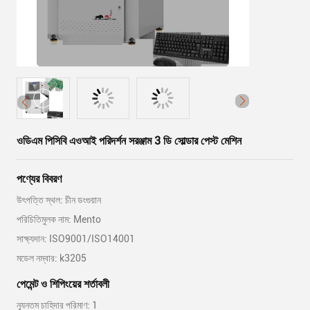
ওডিএম পিসিবি এওআই পরিদর্শন সরঞ্জাম 3 ডি সোল্ডার পেস্ট মেশিন
পণ্যের বিবরণ
উৎপত্তি স্থল: চীন ডংগুয়ান
পরিচিতিমুলক নাম: Mento
সাক্ষ্যদান: ISO9001/ISO14001
মডেল নম্বার: k3205
পেমেন্ট ও শিপিংয়ের শর্তাবলী
ন্যূনতম চাহিদার পরিমাণ: 1