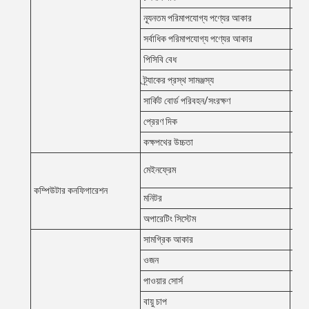
ন্যূনতম পরিমাপযোগ্য পণ্যের আকার
50
সর্বাধিক পরিমাপযোগ্য পণ্যের আকার
৪০০ 
পিসিবি বেধ
0.5
ট্র্যাকের প্রস্থ সামঞ্জস্য
স্বয়
সার্কিট বোর্ড পরিবহন/সংরক্ষণ
বেল্ট
প্রেরণ দিক
বাম 
কক্ষপথের উচ্চতা
৯০০
সিপি
মেইনফ্রেম
এসএ
কম্পিউটার কনফিগারেশন
মনিটর
২২"
অপারেটিং সিস্টেম
উবুন্টু
সামগ্রিক আকার
W13
ওজন
১১০
পাওয়ার সোর্স
AC
বায়ু চাপ
0.5