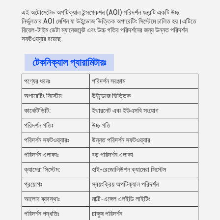
এই অটোমেটেড অপটিক্যাল ইন্সপেকশন (AOI) পরিদর্শন যন্ত্রটি একটি উচ্চ
নির্ভুলতার AOI মেশিন যা উইন্ডোজ ভিত্তিক অপারেটিং সিস্টেমে চালিত হয়।এটিতে
রিয়েল-টাইম ডেটা ম্যানেজমেন্ট এবং উচ্চ গতির পরিদর্শনের জন্য উন্নত পরিদর্শন
সফটওয়্যার রয়েছে.
টেকনিক্যাল প্যারামিটারঃ
পণ্যের ধরনঃ
পরিদর্শন সরঞ্জাম
অপারেটিং সিস্টেম:
উইন্ডোজ ভিত্তিক
কানেক্টিভিটি:
ইথারনেট এবং ইউএসবি সংযোগ
পরিদর্শন গতিঃ
উচ্চ গতি
পরিদর্শন সফটওয়্যারঃ
উন্নত পরিদর্শন সফটওয়্যার
পরিদর্শন এলাকাঃ
বড় পরিদর্শন এলাকা
ক্যামেরা সিস্টেম:
হাই-রেজোলিউশন ক্যামেরা সিস্টেম
প্রয়োগঃ
স্বয়ংক্রিয় অপটিক্যাল পরিদর্শন
আলোর ব্যবস্থাঃ
মাল্টি-এঙ্গেল এলইডি লাইটিং
পরিদর্শন পদ্ধতিঃ
চাক্ষুষ পরিদর্শন