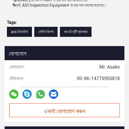
প্রশ্ন:
AOI ইন্সপেকশন সরঞ্জাম পণ্যের দাম আলোচনাযোগ্য?
উঃ
হ্যাঁ, AOI Inspection Equipment পণ্যের দাম আলোচনাযোগ্য।
Tags:
aoi ডিভাইস
মেশিন ভিশন
আওই দৃষ্টি ব্যবস্থা
যোগাযোগ
যোগাযোগ:
Mr. Asako
টেলিফোন:
00-86-14775950818
এখনই যোগাযোগ করুন