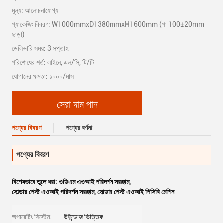
মূল্য: আলোচনাযোগ্য
প্যাকেজিং বিবরণ: W1000mmxD1380mmxH1600mm (পা 100±20mm
ছাড়া)
ডেলিভারি সময়: 3 সপ্তাহ
পরিশোধের শর্ত: লাইনে, এল/সি, টি/টি
যোগানের ক্ষমতা: ১০০০/মাস
সেরা দাম পান
পণ্যের বিবরণ
পণ্যের বর্ণনা
পণ্যের বিবরণ
বিশেষভাবে তুলে ধরা:
ওডিএম এওআই পরিদর্শন সরঞ্জাম
,
সোল্ডার পেস্ট এওআই পরিদর্শন সরঞ্জাম
,
সোল্ডার পেস্ট এওআই পিসিবি মেশিন
অপারেটিং সিস্টেম:
উইন্ডোজ ভিত্তিক