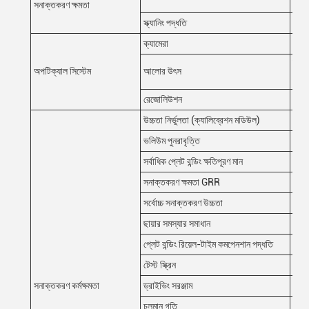
আকৃত
সনাক্তকরণ ক্ষমতা
স্ক্যানিং পদ্ধতি
স্টপ 
ক্যামেরা
৫ এমপ
দ্বৈ
অপটিক্যাল সিস্টেম
আলোর উৎস
(আরজ
রেজোলিউশন
10μ
উচ্চতা নির্ভুলতা (ক্যালিব্রেশন মডিউল)
1μm (
ভলিউম পুনরাবৃত্তি
<১% (
সর্বাধিক প্লেট বন্ডিং ক্ষতিপূরণ মান
±3 ম
সনাক্তকরণ ক্ষমতা GRR
<10
সর্বোচ্চ সনাক্তকরণ উচ্চতা
৫০০ 
ছায়ার সমস্যার সমাধান
ফেজ 
প্লেট বন্ডিং রিয়েল-টাইম কমপেনশান পদ্ধতি
প্লেট
টেস্ট স্ক্রিন
রঙ (
সনাক্তকরণ কর্মক্ষমতা
ড্রাইভিং সরঞ্জাম
সার্ভ
চলমান গতি
৮০০ 