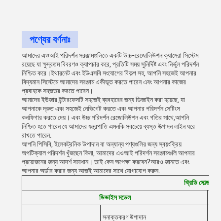
পণ্যের বর্ণনাঃ
আমাদের এওআই পরিদর্শন সরঞ্জামগুলিতে একটি উচ্চ-রেজোলিউশন ক্যামেরা সিস্টেম
রয়েছে যা ক্ষুদ্রতম বিবরণও ক্যাপচার করে, প্রতিটি সময় সুনির্দিষ্ট এবং নির্ভুল পরিদর্শন
নিশ্চিত করে।ইথারনেট এবং ইউএসবি সংযোগের বিকল্প সহ, আপনি সহজেই আপনার
বিদ্যমান সিস্টেমে আমাদের সরঞ্জাম একীভূত করতে পারেন এবং আপনার কাজের
প্রবাহকে সহজতর করতে পারেন।
আমাদের ইউজার ইন্টারফেসটি সহজেই ব্যবহারের জন্য ডিজাইন করা হয়েছে, যা
আপনাকে দ্রুত এবং সহজেই নেভিগেট করতে এবং আপনার পরিদর্শন সেটিংস
কনফিগার করতে দেয়। এবং উচ্চ পরিদর্শন রেজোলিউশন এবং গতির সাথে,আপনি
নিশ্চিত হতে পারেন যে আমাদের যন্ত্রপাতি এমনকি সবচেয়ে ব্যস্ত উত্পাদন লাইন ধরে
রাখতে পারেন.
আপনি পিসিবি, ইলেকট্রনিক উপাদান বা অন্যান্য পণ্যগুলির জন্য স্বয়ংক্রিয়
অপটিক্যাল পরিদর্শন খুঁজছেন কিনা, আমাদের এওআই পরিদর্শন সরঞ্জামগুলি আপনার
প্রয়োজনের জন্য আদর্শ সমাধান। তাই কেন অপেক্ষা করবেন?আরও জানতে এবং
আপনার অর্ডার করার জন্য আজই আমাদের সাথে যোগাযোগ করুন.
থ্রিডি সোল্ডার পে
ডিভাইস মডেল
মিস প
সনাক্তকরণ উপাদান