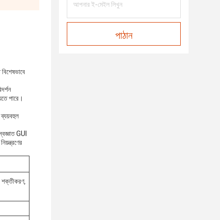
পাঠান
ে বিশেষভাবে
দর্শন
 যেতে পারে।
ব্যয়বহুল
স্বজ্ঞাত GUI
য়ন্ত্রণের
র শক্তীকরণ,