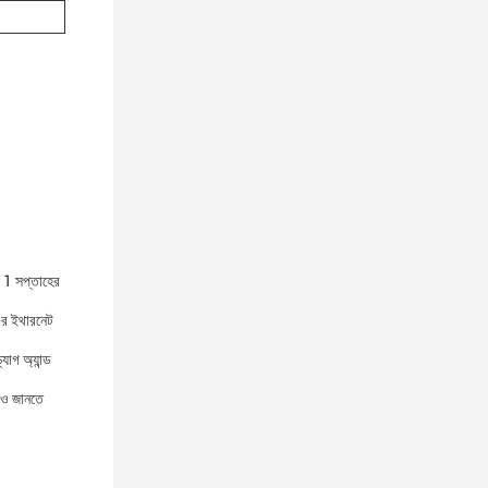
র 1 সপ্তাহের
।এর ইথারনেট
াগ অ্যান্ড
আরও জানতে