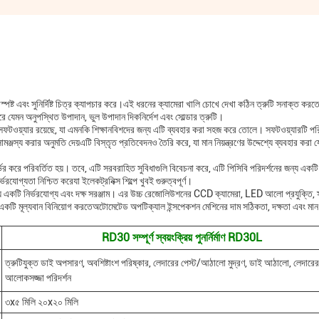
্পষ্ট এবং সুনির্দিষ্ট চিত্র ক্যাপচার করে।এই ধরনের ক্যামেরা খালি চোখে দেখা কঠিন ত্রুটি সনাক্ত করত
 যেমন অনুপস্থিত উপাদান, ভুল উপাদান দিকনির্দেশ এবং সোল্ডার ত্রুটি।
়্যার রয়েছে, যা এমনকি শিক্ষানবিশদের জন্য এটি ব্যবহার করা সহজ করে তোলে। সফটওয়্যারটি পরি
ঞ্জস্য করার অনুমতি দেয়এটি বিস্তৃত প্রতিবেদনও তৈরি করে, যা মান নিয়ন্ত্রণের উদ্দেশ্যে ব্যবহার করা
র্ভর করে পরিবর্তিত হয়। তবে, এটি সরবরাহিত সুবিধাগুলি বিবেচনা করে, এটি পিসিবি পরিদর্শনের জন্য একটি 
গ্যতা নিশ্চিত করেযা ইলেকট্রনিক্স শিল্পে খুবই গুরুত্বপূর্ণ।
ন্য একটি নির্ভরযোগ্য এবং দক্ষ সরঞ্জাম। এর উচ্চ রেজোলিউশনের CCD ক্যামেরা, LED আলো প্রযুক্তি, 
য একটি মূল্যবান বিনিয়োগ করতেঅটোমেটেড অপটিক্যাল ইন্সপেকশন মেশিনের দাম সঠিকতা, দক্ষতা এবং মান নি
RD30 সম্পূর্ণ স্বয়ংক্রিয় পুনর্নির্মাণ RD30L
ত্রুটিযুক্ত ডাই অপসারণ, অবশিষ্টাংশ পরিষ্কার, লেদারের পেস্ট/আঠালো মুদ্রণ, ডাই আঠালো, লেদারে
আলোকসজ্জা পরিদর্শন
৩x৫ মিলি ২০x২০ মিলি