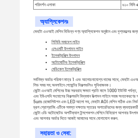
পরিদর্শন এলাকা
৬১০ মিমি এক
অ্যাপ্লিকেশনঃ
মেনটো এওআই মেশিন বিভিন্ন পণ্য অ্যাপ্লিকেশন অনুষ্ঠান এবং দৃশ্যকল্পের জন্য 
পিসিবি সমাবেশ লাইন
এসএমটি উৎপাদন লাইন
ইলেকট্রনিক্স উৎপাদন
অটোমোটিভ ইলেকট্রনিক্স
মেডিকেল ইলেকট্রনিক্স
সর্বনিম্ন অর্ডার পরিমাণ মাত্র 1 এবং আলোচনাযোগ্য দামের সাথে, মেনটো এওআ
লিড সময় সহ.অনলাইনে পেমেন্টের বিকল্পগুলিও সুবিধাজনক।
মেন্টো এওআই মেশিনের উচ্চ সরবরাহ ক্ষমতা প্রতি মাসে 1000 ইউনিট পর্যন্ত, 
এবং ইউএসবি সংযোগের বিকল্পগুলি বিদ্যমান উত্পাদন লাইনে সহজ সংহতকরণের অ
5um রেজোলিউশন এবং LED আলো সহ, মেনটো AOI মেশিন সঠিক এবং নির্ভরযোগ্
ড্রপ প্রোগ্রামিং এটিকে সমস্ত দক্ষতার স্তরের অপারেটরদের জন্য ব্যবহারকা
মেন্টো ৩ডি অটোমেটেড অপটিক্যাল ইন্সপেকশন মেশিনে বিনিয়োগ আপনার উৎপাদন প্
এবং আপনার অর্ডার দিতে আজই আমাদের সাথে যোগাযোগ করুন.
সহায়তা ও সেবা: