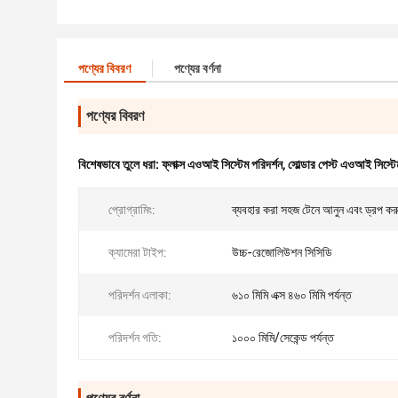
পণ্যের বিবরণ
পণ্যের বর্ণনা
পণ্যের বিবরণ
বিশেষভাবে তুলে ধরা:
ফ্লাক্স এওআই সিস্টেম পরিদর্শন
,
সোল্ডার পেস্ট এওআই সিস্টেম
প্রোগ্রামিং:
ব্যবহার করা সহজ টেনে আনুন এবং ড্রপ কর
ক্যামেরা টাইপ:
উচ্চ-রেজোলিউশন সিসিডি
পরিদর্শন এলাকা:
৬১০ মিমি এক্স ৪৬০ মিমি পর্যন্ত
পরিদর্শন গতি:
১০০০ মিমি/সেকেন্ড পর্যন্ত