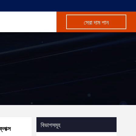
সেরা দাম পান
বিভাগসমূহ
লাক্স