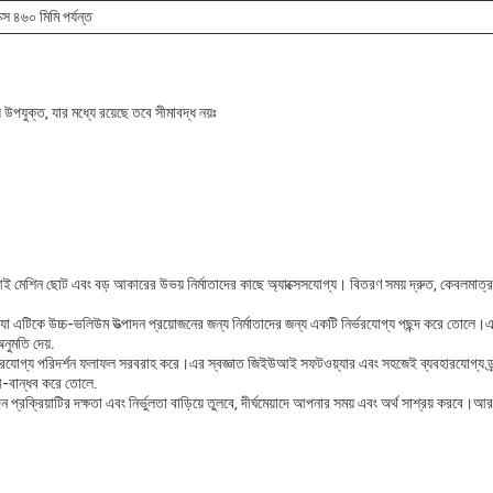
্স ৪৬০ মিমি পর্যন্ত
উপযুক্ত, যার মধ্যে রয়েছে তবে সীমাবদ্ধ নয়ঃ
ই মেশিন ছোট এবং বড় আকারের উভয় নির্মাতাদের কাছে অ্যাক্সেসযোগ্য। বিতরণ সময় দ্রুত, কেবলমাত্
যা এটিকে উচ্চ-ভলিউম উত্পাদন প্রয়োজনের জন্য নির্মাতাদের জন্য একটি নির্ভরযোগ্য পছন্দ করে তোলে
নুমতি দেয়.
য পরিদর্শন ফলাফল সরবরাহ করে।এর স্বজ্ঞাত জিইউআই সফটওয়্যার এবং সহজেই ব্যবহারযোগ্য ড্র্য
রী-বান্ধব করে তোলে.
রক্রিয়াটির দক্ষতা এবং নির্ভুলতা বাড়িয়ে তুলবে, দীর্ঘমেয়াদে আপনার সময় এবং অর্থ সাশ্রয় করবে।