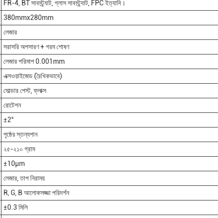
FR-4, BT সাবস্ট্র্যাট, গ্লাস সাবস্ট্র্যাট, FPC ইত্যাদি।
380mmx280mm
লেজার
সরাসরি অপসারণ + গরম শোষণ
লেজার পরিমাপ 0.001mm
এক্সওয়াইজেড (রৈখিকভাবে)
সোল্ডার পেস্ট, ফ্লাক্স
রোটেশন
±2°
পৃষ্ঠের স্তন্যপান
২৫-২১০ গ্রাম
±10μm
লেজার, তাপ নিরাময়
R, G, B আলোকসজ্জা পরিদর্শন
±0.3 মিলি