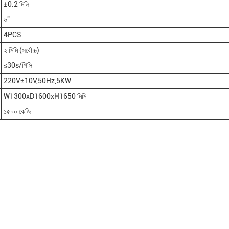
±0.2 মিলি
৬"
4PCS
২ মিমি (সর্বোচ্চ)
≤30s/পিসি
220V±10V,50Hz,5KW
W1300xD1600xH1650 মিমি
১৫০০ কেজি