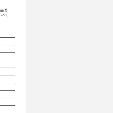
10mm X
িত করে।