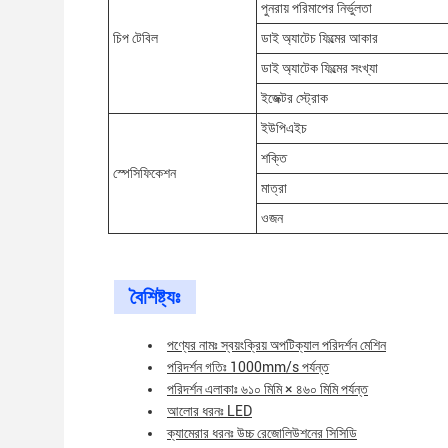
পুনরায় পরিমাপের নির্ভুলতা
চিপ টেবিল
ডাই অ্যাটেচ ফিল্মের আকার
ডাই অ্যাটেক ফিল্মের সংখ্যা
ইজেক্টর স্ট্রোক
ইউপিএইচ
শক্তি
স্পেসিফিকেশন
মাত্রা
ওজন
বৈশিষ্ট্যঃ
পণ্যের নামঃ স্বয়ংক্রিয় অপটিক্যাল পরিদর্শন মেশিন
পরিদর্শন গতিঃ 1000mm/s পর্যন্ত
পরিদর্শন এলাকাঃ ৬১০ মিমি × ৪৬০ মিমি পর্যন্ত
আলোর ধরনঃ LED
ক্যামেরার ধরনঃ উচ্চ রেজোলিউশনের সিসিডি