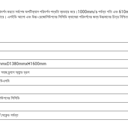
্য পরিদর্শন করতে সর্বশেষ অপটিক্যাল পরিদর্শন পদ্ধতি ব্যবহার করে।1000mm/s পর্যন্ত গতি এবং 6
ারে। এলইডি আলো এবং উচ্চ-রেজোলিউশনের সিসিডি ক্যামেরা পরিদর্শনের জন্য উচ্চমানের চিত্র নিশ্চ
mmxD1380mmxH1600mm
 সহজ ড্র্যাগ অ্যান্ড ড্রপ
ইউএসবি
লিউশনের সিসিডি
েকেন্ড পর্যন্ত