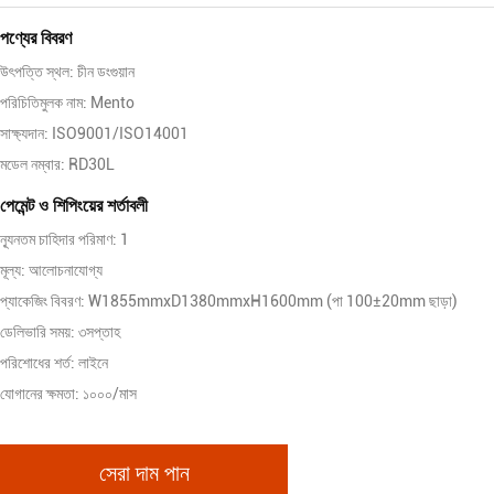
পণ্যের বিবরণ
উৎপত্তি স্থল: চীন ডংগুয়ান
পরিচিতিমুলক নাম: Mento
সাক্ষ্যদান: ISO9001/ISO14001
মডেল নম্বার: RD30L
পেমেন্ট ও শিপিংয়ের শর্তাবলী
ন্যূনতম চাহিদার পরিমাণ: 1
মূল্য: আলোচনাযোগ্য
প্যাকেজিং বিবরণ: W1855mmxD1380mmxH1600mm (পা 100±20mm ছাড়া)
ডেলিভারি সময়: ৩সপ্তাহ
পরিশোধের শর্ত: লাইনে
যোগানের ক্ষমতা: ১০০০/মাস
সেরা দাম পান