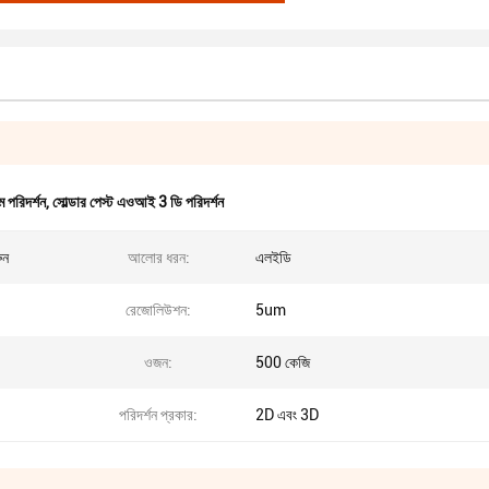
 পরিদর্শন
,
সোল্ডার পেস্ট এওআই 3 ডি পরিদর্শন
ুন
আলোর ধরন:
এলইডি
রেজোলিউশন:
5um
ওজন:
500 কেজি
পরিদর্শন প্রকার:
2D এবং 3D