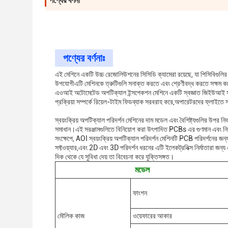
পণ্যের বর্ণনা
পণ্যের বর্ণনাঃ
এই মেশিনে একটি উচ্চ রেজোলিউশনের সিসিডি ক্যামেরা রয়েছে, যা পিসিবিগুলির স
উপযোগীএটি মেশিনকে ত্রুটিগুলি সনাক্ত করতে এবং শ্রেণীবদ্ধ করতে সক্ষম করে
এওআই অটোমেটেড অপটিক্যাল ইন্সপেকশন মেশিনে একটি স্বজ্ঞাত জিইউআই সফটওয
প্রক্রিয়া সম্পর্কে রিয়েল-টাইম ফিডব্যাক সরবরাহ করে,অপারেটরদের ফ্লাইতে সাম
স্বয়ংক্রিয় অপটিক্যাল পরিদর্শন মেশিনের দাম মডেল এবং বৈশিষ্ট্যগুলির উপর নি
সমাধান।এই সরঞ্জামগুলিতে বিনিয়োগ করা উৎপাদিত PCBs এর গুণমান এবং নির্ভরযো
সংক্ষেপে, AOI স্বয়ংক্রিয় অপটিক্যাল পরিদর্শন মেশিনটি PCB পরিদর্শনের জ
সফ্টওয়্যার,এবং 2D এবং 3D পরিদর্শন ধরনের এটি ইলেকট্রনিক্স নির্মাতারা জন্
দিক থেকে যে সুবিধা দেয় তা বিবেচনা করে যুক্তিসঙ্গত।
মডেল
ফাংশন
মৌলিক কাজ
ওয়েফারের আকার