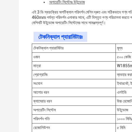
অপারেটিং সিস্টেমঃ উইন্ডোজ
এই 3 ডি স্বয়ংক্রিয় অপটিক্যাল পরিদর্শন মেশিন দ্রুত এবং সঠিকভাবে পণ
460mm পর্যন্ত পরিদর্শন এলাকার সাথে, এটি বিস্তৃত পণ্য পরিচালনা করতে প
মেশিনটি উইন্ডোজ অপারেটিং সিস্টেমের সাথে সামঞ্জস্যপূর্ণ।
টেকনিক্যাল প্যারামিটারঃ
টেকনিক্যাল প্যারামিটার
মূল্য
ওজন
৫০০ কেজি
মাত্রা
W1855
প্রোগ্রামিং
ব্যবহার করা
সংযোগ
ইথারনেট, 
আলোর ধরন
এলইডি
ক্যামেরার ধরন
উচ্চ রেজো
অপারেটিং সিস্টেম
উইন্ডোজ
পরিদর্শন গতি
১০০০ মিমি/স
রেজোলিউশন
৫ মিমি