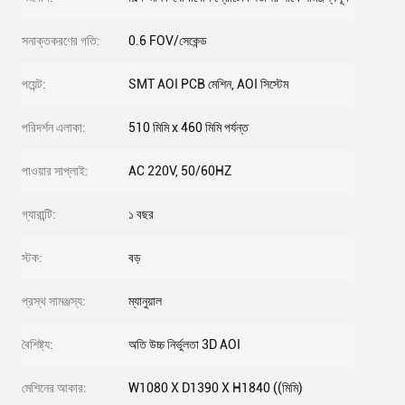
সনাক্তকরণের গতি:
0.6 FOV/সেকেন্ড
পয়েন্ট:
SMT AOI PCB মেশিন, AOI সিস্টেম
পরিদর্শন এলাকা:
510 মিমি x 460 মিমি পর্যন্ত
পাওয়ার সাপ্লাই:
AC 220V, 50/60HZ
গ্যারান্টি:
১ বছর
স্টক:
বড়
প্রস্থ সামঞ্জস্য:
ম্যানুয়াল
বৈশিষ্ট্য:
অতি উচ্চ নির্ভুলতা 3D AOI
মেশিনের আকার:
W1080 X D1390 X H1840 ((মিমি)