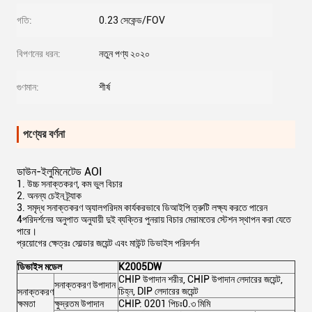
গতি:
0.23 সেকেন্ড/FOV
বিপণনের ধরন:
নতুন পণ্য ২০২০
গুণমান:
শীর্ষ
পণ্যের বর্ণনা
ডাউন-ইলুমিনেটেড AOI
1. উচ্চ সনাক্তকরণ, কম ভুল বিচার
2. অনন্য চেইন ট্র্যাক
3. সমৃদ্ধ সনাক্তকরণ অ্যালগরিদম কার্যকরভাবে ডিআইপি ত্রুটি লক্ষ্য করতে পারেন
4পরিদর্শনের অনুপাত অনুযায়ী দুই ব্যক্তির পুনরায় বিচার মেরামতের স্টেশন স্থাপন করা যেতে
পারে।
প্রয়োগের ক্ষেত্রঃ সোল্ডার জয়েন্ট এবং মাউন্ট ডিভাইস পরিদর্শন
ডিভাইস মডেল
K2005DW
CHIP উপাদান শরীর, CHIP উপাদান লেদারের জয়েন্ট,
সনাক্তকরণ উপাদান
চিহ্ন, DIP লেদারের জয়েন্ট
সনাক্তকরণ
ক্ষমতা
ক্ষুদ্রতম উপাদান
CHIP: 0201 পিচঃ0.৩ মিমি