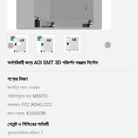
অর্ধপরিবাহী জন্য AOI SMT 3D পরিদর্শন সরঞ্জাম সিস্টেম
পণ্যের বিবরণ
উৎপত্তি স্থল: ডংগুয়ান
পরিচিতিমুলক নাম: MENTO
সাক্ষ্যদান: FCC.ROHS,CCC
মডেল নম্বার: K2005DW
পেমেন্ট ও শিপিংয়ের শর্তাবলী
ন্যূনতম চাহিদার পরিমাণ: 1