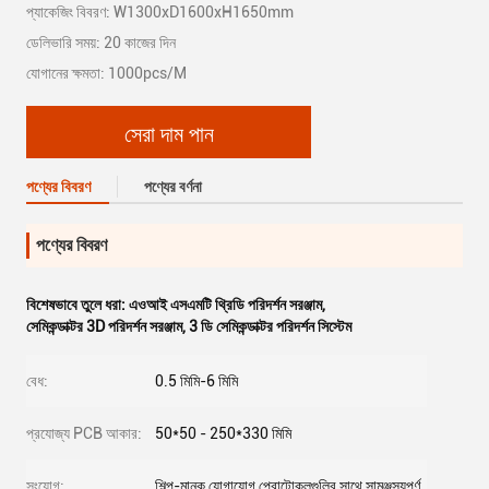
প্যাকেজিং বিবরণ: W1300xD1600xH1650mm
ডেলিভারি সময়: 20 কাজের দিন
যোগানের ক্ষমতা: 1000pcs/M
সেরা দাম পান
পণ্যের বিবরণ
পণ্যের বর্ণনা
পণ্যের বিবরণ
বিশেষভাবে তুলে ধরা:
এওআই এসএমটি থ্রিডি পরিদর্শন সরঞ্জাম
,
সেমিকন্ডাক্টর 3D পরিদর্শন সরঞ্জাম
,
3 ডি সেমিকন্ডাক্টর পরিদর্শন সিস্টেম
বেধ:
0.5 মিমি-6 মিমি
প্রযোজ্য PCB আকার:
50*50 - 250*330 মিমি
সংযোগ:
শিল্প-মানক যোগাযোগ প্রোটোকলগুলির সাথে সামঞ্জস্যপূর্ণ