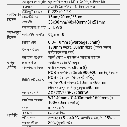
সনাক্তকরণ পদ্ধতি
অ্যালগরিদম প্যারামিটার ডিবাগিং, মেশিন লার্নিং
ক্যামেরা
৫ এমপি উচ্চ গতির রঙিন শিল্প ক্যামেরা
টেলিসেন্ট্রিক লেন্স
0.22X/0.17X
অপটিক্যাল
রেজোলিউশন
15um/20um/25um
সিস্টেম
এফওভি
36x30mm/48x40mm/61x51mm
সনাক্তকরণের গতি
3FOV/s
সফটওয়্যার
অপারেটিং সিস্টেম
উইন্ডোজ 10
সিস্টেম
পিসিবি বেধ
0.3~10mm ((warpage≤5mm)
180mm উপরের, 30mm নীচের (বিশেষ উচ্চতা
উপাদান উচ্চতা
কাস্টমাইজ করা যাবে)
ড্রাইভিং সরঞ্জাম
সার্ভো মোটর + বল স্ক্রু + লিনিয়ার স্লাইড
যান্ত্রিক
চলমান গতি
সর্বোচ্চ ৬০০ মিমি/সেকেন্ড
বৈশিষ্ট্য
পজিশনিং সঠিকতা
ক্যালিব্রেশনের পর ≤8um (()
PCB রেল পরিবহন উচ্চতাঃ 900±20mm (ভূমি থেকে
PCB গাইড রেল পরিবহন পৃষ্ঠ পর্যন্ত)
পিসিবি পরিবহন রেল
সর্বাধিক PCB আকারঃ 510mmx460mm
পিসিবির মধ্যে সর্বনিম্ন দূরত্বঃ ≤90mm
পাওয়ার সোর্স
AC220V/50Hz/2000W
W1140mmxD1400mmxH1600mm (পা
সামগ্রিক আকার
100±20mm ব্যতীত)
ওজন
≈৭০০ কেজি
বায়ু চাপ
≥০.৫ এমপিএ
পরামিতি
পরিবেশগত
তাপমাত্রাঃ 5 ~ 40 °C, আপেক্ষিক আর্দ্রতা 25% ~
প্রয়োজনীয়তা
80% (ফ্রস্ট নেই)