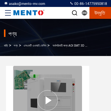
asako@mento-mv.com
00-86-14775950818
উদ্ধৃতি
পণ্য
>
>
>
বাড়ি
পণ্য
এসএমটি এওআই মেশিন
অর্ধপরিবাহী জন্য AOI SMT 3D পরিদর্শন সরঞ্জাম সিস্টেম