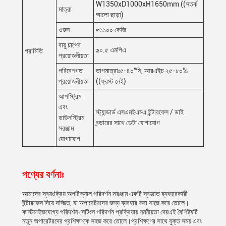
W1350xD1000xH1650mm ((সতর্ক
মাত্রা
আলো ছাড়া)
ওজন
≈১১০০ কেজি
বায়ু চাপের
≥০.৫ এমপিএ
পরামিতি
প্রয়োজনীয়তা
পরিবেশগত
তাপমাত্রাঃ৫-৪০°সি, আরএইচ ২৫-৮০%
প্রয়োজনীয়তা
((ফ্রস্ট নেই)
আপস্ট্রিম
এবং
স্ট্যান্ডার্ড এসএমইএমএ ইন্টারফেস / ডাই
ডাউনস্ট্রিম
বন্ডারের সাথে ডেটা যোগাযোগ
সরঞ্জাম
যোগাযোগ
পণ্যের বর্ণনাঃ
আমাদের স্বয়ংক্রিয় অপটিক্যাল পরিদর্শন সরঞ্জাম একটি স্বজ্ঞাত ব্যবহারকারী
ইন্টারফেস দিয়ে সজ্জিত, যা অপারেটরদের জন্য ব্যবহার করা সহজ করে তোলে।
কাস্টমাইজযোগ্য পরিদর্শন সেটিংস পরিদর্শন প্রক্রিয়ায় নমনীয়তা দেয়এই বৈশিষ্ট্যটি
নতুন অপারেটরদের প্রশিক্ষণকে সহজ করে তোলে।প্রশিক্ষণের সাথে যুক্ত সময় এবং