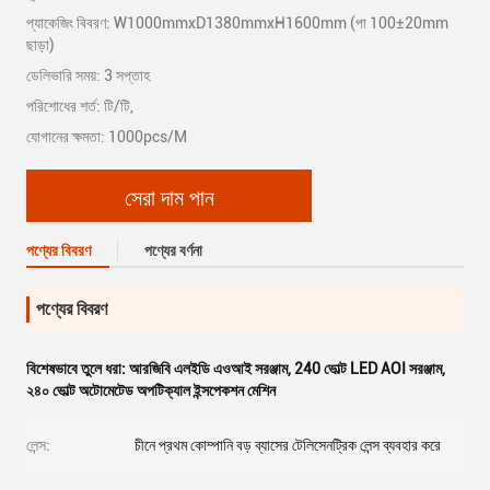
প্যাকেজিং বিবরণ: W1000mmxD1380mmxH1600mm (পা 100±20mm
ছাড়া)
ডেলিভারি সময়: 3 সপ্তাহ
পরিশোধের শর্ত: টি/টি,
যোগানের ক্ষমতা: 1000pcs/M
সেরা দাম পান
পণ্যের বিবরণ
পণ্যের বর্ণনা
পণ্যের বিবরণ
বিশেষভাবে তুলে ধরা:
আরজিবি এলইডি এওআই সরঞ্জাম
,
240 ভোল্ট LED AOI সরঞ্জাম
,
২৪০ ভোল্ট অটোমেটেড অপটিক্যাল ইন্সপেকশন মেশিন
লেন্স:
চীনে প্রথম কোম্পানি বড় ব্যাসের টেলিসেনট্রিক লেন্স ব্যবহার করে