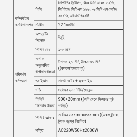
সিপিইউঃ ইন্টেলি৭, র্যামঃ ডিডিআর৪-৩২জি,
পিসি
জিপিইউঃ জিটিএক্স ১৬৬০-৬ জিবি এসএসডিঃ
২৫০জি, এইচডিডিঃ২টি
কম্পিউটার
কনফিগারেশন
মনিটর
22 "এলইডি
অপারেটিং
উবুন্টু
সিস্টেম
পিসিবি বেধ
১-৫ মিমি
সর্বোচ্চ
উপরের ২০ মিমি, নীচের ৩০ মিমি
অনুমোদিত
((কাস্টমাইজযোগ্য)
উপাদান উচ্চতা
পরিদর্শন
কর্মক্ষমতা
ড্রাইভার
সার্ভো মোটর + স্ক্রু গাইড
গতি
সর্বোচ্চঃ ৬০০ মিমি/সেকেন্ড
পিসিবি
900+20mm ((জমি থেকে ফিক্সচার পৃষ্ঠ
ফিক্সচার উচ্চতা
পর্যন্ত)
সর্বোচ্চঃ ৬০০mmx৫০০mm ((একক ট্র্যাক,
পিসিবি আকার
ট্র্যাক প্রস্থ নিয়মিত)
শক্তি
AC220W50Hz2000W