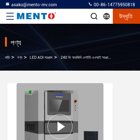
asako@mento-mv.com
00-86-14775950818
উদ্ধৃতি
পণ্য
>
>
>
বাড়ি
পণ্য
LED AOI সরঞ্জাম
240 ভি আরজিবি এলইডি এওআই সরঞ্জাম স্বয়ংক্রিয় অপটিক্যাল পরিদর্শন মেশিন