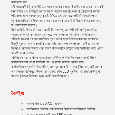
ব্যয় হ্রাস করা.
এই সরঞ্জামটি উইন্ডোজ 10 এর সাথে কাজ করার জন্য ডিজাইন করা হয়েছে, যা একটি
স্থিতিশীল এবং নির্ভরযোগ্য অপারেটিং সিস্টেম সরবরাহ করে যা বেশিরভাগ উত্পাদন
পরিবেশের সাথে সামঞ্জস্যপূর্ণ।এটি নিশ্চিত করে যে সরঞ্জামগুলি বিদ্যমান উত্পাদন
প্রক্রিয়াগুলিতে নির্বিঘ্নে সংহত করা যেতে পারে, যা ডাউনটাইমকে কমিয়ে দেয় এবং
উৎপাদনশীলতা বাড়ায়।
মিনি এলইডি রিওয়ার্ক সরঞ্জাম একটি বিশেষ পণ্য, এবং পরিদর্শন প্রক্রিয়ায় উচ্চ
স্তরের নির্ভুলতা এবং নির্ভুলতার প্রয়োজন।আমাদের স্বয়ংক্রিয় অপটিক্যাল
পরিদর্শন সরঞ্জাম এই প্রয়োজনীয়তা পূরণ করার জন্য ডিজাইন করা হয়, অপারেটর
ইনপুট ন্যূনতম সঙ্গে ধারাবাহিক এবং নির্ভরযোগ্য ফলাফল প্রদান।এটি তাদের মান
নিয়ন্ত্রণ প্রক্রিয়া উন্নত এবং ত্রুটি ঝুঁকি কমাতে চাইছেন যারা নির্মাতারা জন্য একটি
আদর্শ সমাধান তোলে.
সামগ্রিকভাবে, আমাদের স্বয়ংক্রিয় অপটিক্যাল পরিদর্শন সরঞ্জাম একটি উচ্চ-
কার্যকারিতা সমাধান যা নির্ভরযোগ্য এবং সঠিক ফলাফল প্রদান করে।
কাস্টমাইজযোগ্য পরিদর্শন সেটিংস, এবং ব্যবহারকারী-বান্ধব ইন্টারফেস, এটি তাদের
মান নিয়ন্ত্রণ প্রক্রিয়া উন্নত এবং তাদের মিনি LED পুনর্নির্মাণ সরঞ্জাম ত্রুটি ঝুঁকি
কমাতে খুঁজছেন নির্মাতারা জন্য একটি আদর্শ সমাধান।
বৈশিষ্ট্যঃ
পণ্যের নামঃ LED AOI সরঞ্জাম
অপটিক্যাল সিস্টেমঃ স্বাধীনভাবে বিকশিত অপটিক্যাল সিস্টেম
আলোর ব্যবস্থাঃ মাল্টি-অঙ্গ LED আলোর