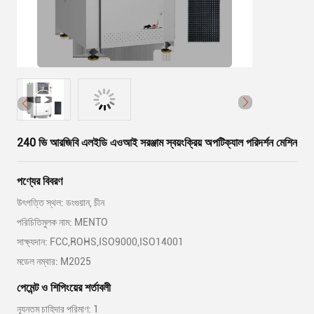
240 ভি আরজিবি এলইডি এওআই সরঞ্জাম স্বয়ংক্রিয় অপটিক্যাল পরিদর্শন মেশিন
পণ্যের বিবরণ
উৎপত্তি স্থল: ডংগুয়ান, চীন
পরিচিতিমুলক নাম: MENTO
সাক্ষ্যদান: FCC,ROHS,ISO9000,ISO14001
মডেল নম্বার: M2025
পেমেন্ট ও শিপিংয়ের শর্তাবলী
ন্যূনতম চাহিদার পরিমাণ: 1