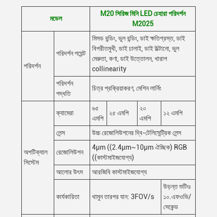
M20 সিরিজ মিনি LED চেহারা পরিদর্শন
মডেল
M2025
মিসড বন্ডিং, ভুল বন্ডিং, ডাই ক্ষতিগ্রস্ত, ডাই
বিপরীতমুখী, ডাই ঢালাই, ডাই উল্টানো, ভুল
পরিদর্শন পয়েন্ট
মেরুতা, কণা, ডাই উত্তোলন, খারাপ
পরিদর্শন
collinearity
পরিদর্শন
চিত্র প্রক্রিয়াকরণ, মেশিন লার্নিং
পদ্ধতি
৬৫
২০
ক্যামেরা
২৫ এমপি
১২ এমপি
এমপি
এমপি
লেন্স
উচ্চ রেজোলিউশনের দ্বি-টেলিসেন্ট্রিক লেন্স
4μm ((2.4μm~10μm ঐচ্ছিক) RGB
অপটিক্যাল
রেজোলিউশন
((কাস্টমাইজযোগ্য)
সিস্টেম
আলোর উৎস
আরজিবি কাস্টমাইজযোগ্য
উড়ন্ত শুটিংঃ
কার্যকারিতা
থামুন তারপর যান: 3FOV/s
১০.এফওভি/
সেকেন্ড