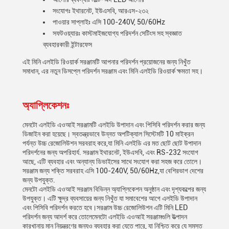
সংযোগঃ ইথারনেট, ইউএসবি, আরএস-২৩২
পাওয়ার সাপ্লাইঃ এসি 100-240V, 50/60Hz
সফটওয়্যারঃ কাস্টমাইজযোগ্য পরিদর্শন সেটিংস সহ স্বজ্ঞাত
ব্যবহারকারী ইন্টারফেস
এই মিনি এলইডি রিওয়ার্ক সরঞ্জামটি আপনার পরিদর্শন প্রয়োজনের জন্য নিখুঁত
সমাধান, এর নতুন ডিসপ্লে পরিদর্শন সরঞ্জাম এবং মিনি এলইডি রিওয়ার্ক ক্ষমতা সহ।
অ্যাপ্লিকেশনঃ
মেনটো এলইডি এওআই সরঞ্জামটি এলইডি উপাদান এবং পিসিবি পরিদর্শন করার জন্য
ডিজাইন করা হয়েছে। স্বতন্ত্রভাবে উন্নত অপটিক্যাল সিস্টেমটি 10 মাইক্রন
পর্যন্ত উচ্চ রেজোলিউশন সরবরাহ করে,যা মিনি এলইডি এর মত ছোট ছোট উপাদান
পরিদর্শনের জন্য অপরিহার্য. সরঞ্জাম ইথারনেট, ইউএসবি, এবং RS-232 সংযোগ
আছে, এটি ব্যবহার এবং অন্যান্য ডিভাইসের সাথে সংযোগ করা সহজ করে তোলে।
সরঞ্জাম জন্য শক্তি সরবরাহ এসি 100-240V, 50/60Hz,যা বেশিরভাগ দেশের
জন্য উপযুক্ত.
মেনটো এলইডি এওআই সরঞ্জাম বিভিন্ন অ্যাপ্লিকেশন অনুষ্ঠান এবং দৃশ্যকল্পের জন্য
উপযুক্ত। এটি ক্ষুদ্র ব্যবসায়ের জন্য নিখুঁত যা সমাবেশের আগে এলইডি উপাদান
এবং পিসিবি পরিদর্শন করতে হবে।সরঞ্জাম উচ্চ রেজোলিউশন এটি মিনি LED
পরিদর্শন জন্য আদর্শ করে তোলেমেনটো এলইডি এওআই সরঞ্জামগুলি উত্পাদন
কারখানায় মান নিয়ন্ত্রণের জন্যও ব্যবহার করা যেতে পারে, যা নিশ্চিত করে যে সমস্ত