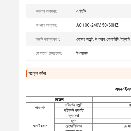
আলোর ব্যবস্থা:
এলইডি
পাওয়ার সাপ্লাই:
AC 100-240V, 50/60HZ
ত্রুটি সনাক্তকরণ:
সোল্ডার জয়েন্ট, উপাদান, পোলারিটি, ইত্যাদি
যোগাযোগ ইন্টারফেস:
ইথারনেট
পণ্যের বর্ণনা
এম২০ইএল 
মডেল
পরিদর্শন পয়েন্ট
খ
পরিদর্শন
পরিদর্শন পদ্ধতি
ক্যামেরা
লেন্স
অপটিক্যাল
রেজোলিউশন
১৮ মা