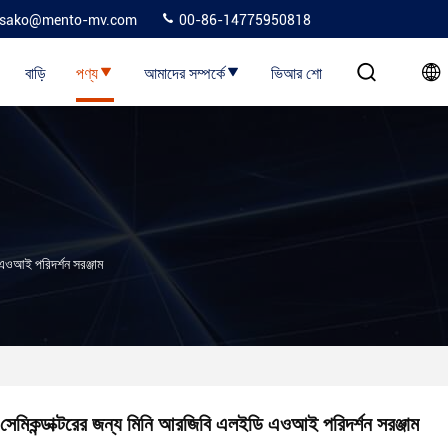
sako@mento-mv.com
00-86-14775950818
বাড়ি
পণ্য
আমাদের সম্পর্কে
ভিআর শো
 এওআই পরিদর্শন সরঞ্জাম
সেমিকন্ডাক্টরের জন্য মিনি আরজিবি এলইডি এওআই পরিদর্শন সরঞ্জাম