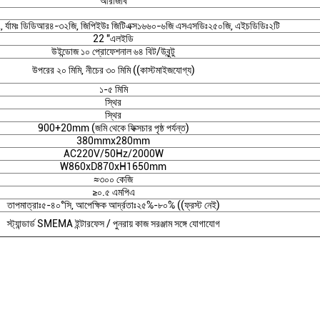
আরজিবি
ি৭, র্যামঃ ডিডিআর৪-৩২জি, জিপিইউঃ জিটিএক্স১৬৬০-৬জি এসএসডিঃ২৫০জি, এইচডিডিঃ২টি
22 "এলইডি
উইন্ডোজ ১০ প্রোফেশনাল ৬৪ বিট/উবুন্টু
উপরের ২০ মিমি, নীচের ৩০ মিমি ((কাস্টমাইজযোগ্য)
১-৫ মিমি
স্থির
স্থির
900+20mm (জমি থেকে ফিক্সচার পৃষ্ঠ পর্যন্ত)
380mmx280mm
AC220V/50Hz/2000W
W860xD870xH1650mm
≈৩০০ কেজি
≥০.৫ এমপিএ
তাপমাত্রাঃ৫-৪০°সি, আপেক্ষিক আর্দ্রতাঃ২৫%-৮০% ((ফ্রস্ট নেই)
স্ট্যান্ডার্ড SMEMA ইন্টারফেস / পুনরায় কাজ সরঞ্জাম সঙ্গে যোগাযোগ