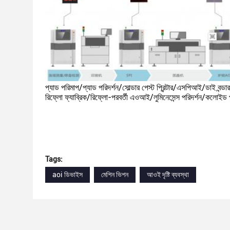
প্যাড পরিমাপ/প্যাড পরিদর্শন/সোল্ডার পেস্ট প্রিন্টার/এসপিআই/ডাই বন
রিফ্লো ফ্যাব্রিক/রিফ্লো-পরবর্তী এওআই/লুমিনেসেন্স পরিদর্শন/কলোইড পরি
Tags:
aoi ডিভাইস
মেশিন ভিশন
আওই দৃষ্টি ব্যবস্থা