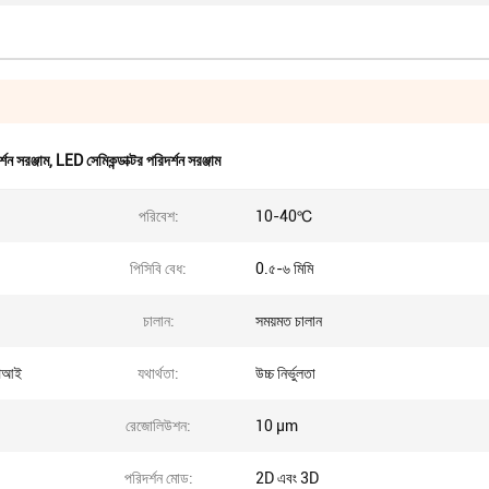
ন সরঞ্জাম
,
LED সেমিকন্ডাক্টর পরিদর্শন সরঞ্জাম
পরিবেশ:
10-40℃
পিসিবি বেধ:
0.৫-৬ মিমি
চালান:
সময়মত চালান
পিআই
যথার্থতা:
উচ্চ নির্ভুলতা
রেজোলিউশন:
10 μm
পরিদর্শন মোড:
2D এবং 3D