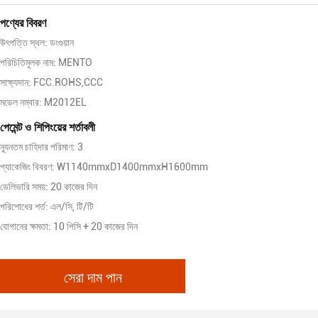
পণ্যের বিবরণ
উৎপত্তি স্থল: ডংগুয়ান
পরিচিতিমুলক নাম: MENTO
সাক্ষ্যদান: FCC.ROHS,CCC
মডেল নম্বার: M2012EL
পেমেন্ট ও শিপিংয়ের শর্তাবলী
ন্যূনতম চাহিদার পরিমাণ: 3
প্যাকেজিং বিবরণ: W1140mmxD1400mmxH1600mm
ডেলিভারি সময়: 20 কাজের দিন
পরিশোধের শর্ত: এল/সি, টি/টি
যোগানের ক্ষমতা: 10 পিসি + 20 কাজের দিন
সেরা দাম পান