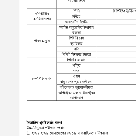
আলোর উৎস
পিসি
সিপিইউঃ ইন্টেল
কম্পিউটার
মনিটর
কনফিগারেশন
অপারেটিং সিস্টেম
সর্বোচ্চ অনুমোদিত উপাদান
উচ্চতা
পিসিবি বেধ
পারফরম্যান্স
ড্রাইভার
গতি
পিসিবি ফিক্সচার উচ্চতা
পিসিবি আকার
শক্তি
মাত্রা
ওজন
স্পেসিফিকেশন
বায়ু চাপের প্রয়োজনীয়তা
পরিবেশগত প্রয়োজনীয়তা
আপস্ট্রিম এবং ডাউনস্ট্রিম
যোগাযোগ
বৈজ্ঞানিক প্ল্যাটফর্মের নকশা
উচ্চ-নির্ভুলতা পরীক্ষার প্রোব
1. হাজার হাজার যোগাযোগের জোনের ধারাবাহিকতার নিশ্চয়তা