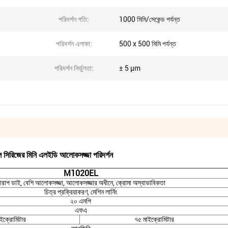
পরিদর্শন গতি:
1000 মিমি/সেকেন্ড পর্যন্ত
পরিদর্শন এলাকা:
500 x 500 মিমি পর্যন্ত
পরিদর্শন নির্ভুলতা:
± 5 μm
সিরিজের মিনি এলইডি আলোকসজ্জা পরিদর্শন
M1020EL
ারাপ ডাই, বেশি আলোকসজ্জা, আলোকসজ্জার অধীনে, ক্রোমা অস্বাভাবিকতা
চিত্র প্রক্রিয়াকরণ, মেশিন লার্নিং
২০ এমপি
এফএ
ইক্রোমিটার
৭৫ মাইক্রোমিটার