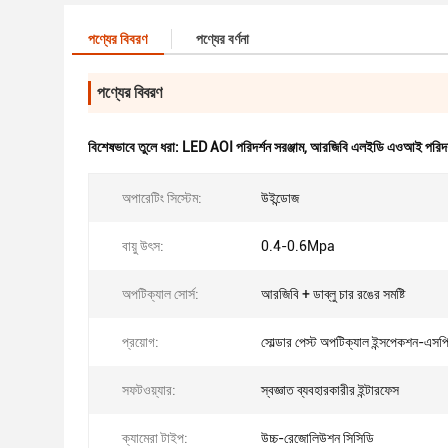
পণ্যের বিবরণ
পণ্যের বর্ণনা
পণ্যের বিবরণ
বিশেষভাবে তুলে ধরা:
LED AOI পরিদর্শন সরঞ্জাম
,
আরজিবি এলইডি এওআই পরিদর্শ
অপারেটিং সিস্টেম:
উইন্ডোজ
বায়ু উৎস:
0.4-0.6Mpa
অপটিক্যাল সোর্স:
আরজিবি + ডাব্লু চার রঙের সমষ্টি
প্রয়োগ:
সোল্ডার পেস্ট অপটিক্যাল ইন্সপেকশন-এস
সফটওয়্যার:
স্বজ্ঞাত ব্যবহারকারীর ইন্টারফেস
ক্যামেরা টাইপ:
উচ্চ-রেজোলিউশন সিসিডি