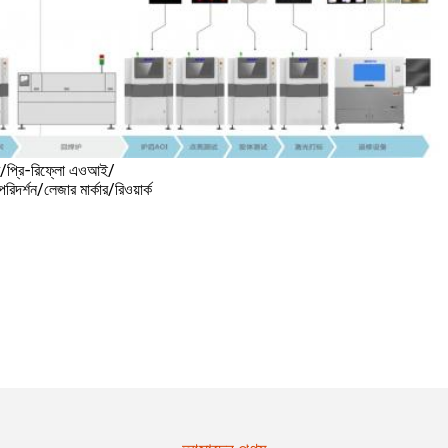
্ডার/প্রি-রিফ্লো এওআই/
দর্শন/লেজার মার্কার/রিওয়ার্ক