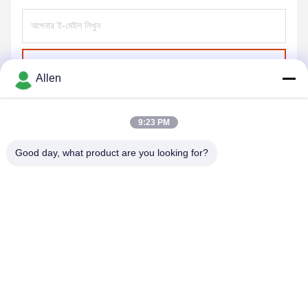
পাঠান
Allen
9:23 PM
Good day, what product are you looking for?
DONGGUAN MENTO INTELLIGENT TECHNOLOGY CO.,
LTD.
asako@mento-mv.com
00-86-14775950818
না।1,মিন্সিং ১ রোড, শ্যাংজিয়াও কমিউনিটি শ্যাংজিয়াও টাউন, ডগনগুয়ান সিটি, গুয়াংডং