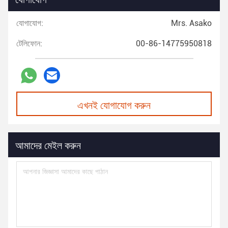
যোগাযোগ:
Mrs. Asako
টেলিফোন:
00-86-14775950818
এখনই যোগাযোগ করুন
আমাদের মেইল করুন