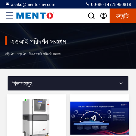
asako@mento-mv.com
00-86-14775950818
উদ্ধৃতি
এওআই পরিদর্শন সরঞ্জাম
>
>
বাড়ি
পণ্য
চীন এওআই পরিদর্শন সরঞ্জাম
বিভাগসমূহ